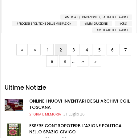
MERCATO, CONDIZIONI E QUALITÀ DEL LAVORO
PROCESSI E POLITICHE DELLE MIGRAZIONI
IMMIGRAZIONE
CRISI
MERCATO DEL LAVORO
Prima
«
Pagina
‹‹
Pagina
1
Pagina
2
Pagina
3
Pagina
4
Pagina
5
Pagina
6
Pagina
7
Paginazione
pagina
precedente
attuale
Pagina
8
Pagina
9
…
Pagina
››
Ultima
»
successiva
pagina
Ultime Notizie
ONLINE I NUOVI INVENTARI DEGLI ARCHIVI CGIL
TOSCANA
31 Luglio 26
STORIA E MEMORIA
ESSERE CONTROPOTERE. L’AZIONE POLITICA
NELLO SPAZIO CIVICO