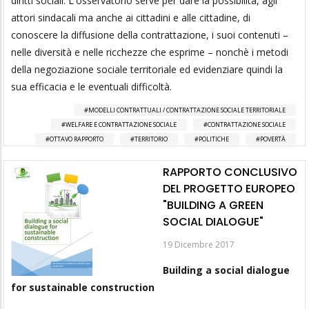
diritti sociali. L'osservatorio serve per dare la possibilità, agli
attori sindacali ma anche ai cittadini e alle cittadine, di
conoscere la diffusione della contrattazione, i suoi contenuti –
nelle diversità e nelle ricchezze che esprime – nonchè i metodi
della negoziazione sociale territoriale ed evidenziare quindi la
sua efficacia e le eventuali difficoltà.
MODELLI CONTRATTUALI / CONTRATTAZIONE SOCIALE TERRITORIALE
WELFARE E CONTRATTAZIONE SOCIALE
CONTRATTAZIONE SOCIALE
OTTAVO RAPPORTO
TERRITORIO
POLITICHE
POVERTÀ
RAPPORTO CONCLUSIVO
DEL PROGETTO EUROPEO
"BUILDING A GREEN
SOCIAL DIALOGUE"
19 Dicembre 2017
Building a social dialogue
for sustainable construction