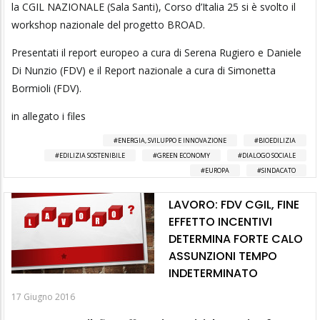
la CGIL NAZIONALE (Sala Santi), Corso d’Italia 25 si è svolto il
workshop nazionale del progetto BROAD.
Presentati il report europeo a cura di Serena Rugiero e Daniele
Di Nunzio (FDV) e il Report nazionale a cura di Simonetta
Bormioli (FDV).
in allegato i files
ENERGIA, SVILUPPO E INNOVAZIONE
BIOEDILIZIA
EDILIZIA SOSTENIBILE
GREEN ECONOMY
DIALOGO SOCIALE
EUROPA
SINDACATO
LAVORO: FDV CGIL, FINE
EFFETTO INCENTIVI
DETERMINA FORTE CALO
ASSUNZIONI TEMPO
INDETERMINATO
17 Giugno 2016