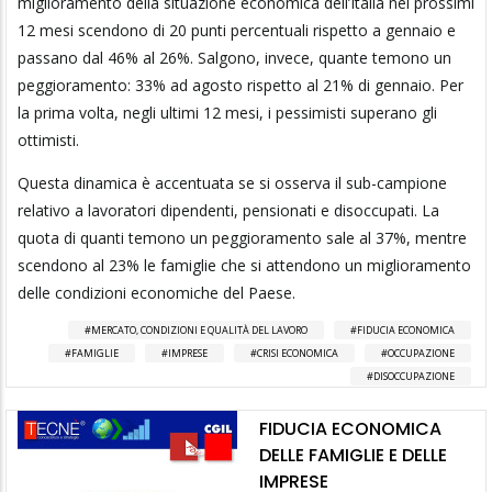
miglioramento della situazione economica dell’Italia nei prossimi
12 mesi scendono di 20 punti percentuali rispetto a gennaio e
passano dal 46% al 26%. Salgono, invece, quante temono un
peggioramento: 33% ad agosto rispetto al 21% di gennaio. Per
la prima volta, negli ultimi 12 mesi, i pessimisti superano gli
ottimisti.
Questa dinamica è accentuata se si osserva il sub-campione
relativo a lavoratori dipendenti, pensionati e disoccupati. La
quota di quanti temono un peggioramento sale al 37%, mentre
scendono al 23% le famiglie che si attendono un miglioramento
delle condizioni economiche del Paese.
MERCATO, CONDIZIONI E QUALITÀ DEL LAVORO
FIDUCIA ECONOMICA
FAMIGLIE
IMPRESE
CRISI ECONOMICA
OCCUPAZIONE
DISOCCUPAZIONE
FIDUCIA ECONOMICA
DELLE FAMIGLIE E DELLE
IMPRESE