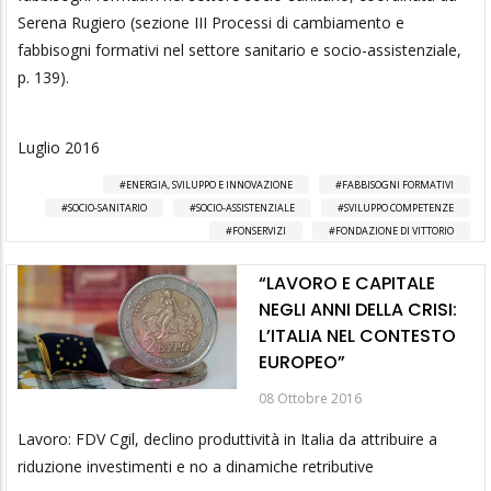
Serena Rugiero (sezione III Processi di cambiamento e
fabbisogni formativi nel settore sanitario e socio-assistenziale,
p. 139).
Luglio 2016
ENERGIA, SVILUPPO E INNOVAZIONE
FABBISOGNI FORMATIVI
SOCIO-SANITARIO
SOCIO-ASSISTENZIALE
SVILUPPO COMPETENZE
FONSERVIZI
FONDAZIONE DI VITTORIO
“LAVORO E CAPITALE
NEGLI ANNI DELLA CRISI:
L’ITALIA NEL CONTESTO
EUROPEO”
08 Ottobre 2016
Lavoro: FDV Cgil, declino produttività in Italia da attribuire a
riduzione investimenti e no a dinamiche retributive