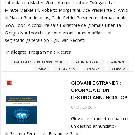
rotonda con Matteo Guidi, Amministratore Delegato Last
Minute Market srl, Roberto Morgantini, Vice Presidente di Amici
di Piazza Grande onlus, Carlo Petrini Presidente Internazionale
Slow Food. A condurre sarà il direttore del giornale LiberEtà
Giorgio Nardinocchi. Le conclusioni saranno affidate al
segretario generale Spi-Cgil, Ivan Pedretti.
In allegato: Programma e Ricerca
WELFARE E CONTRATTAZIONE SOCIALE
ALIMENTAZIONE
ANZIANI
CIBO
STILI DI VITA
PENSIONI
REDDITO
GIOVANI E STRANIERI:
CRONACA DI UN
DESTINO ANNUNCIATO?
07 Marzo 2017
Giovani e stranieri: cronaca di
un destino annunciato?
di Giuliano Ferrucci ed Emanuele Galossi