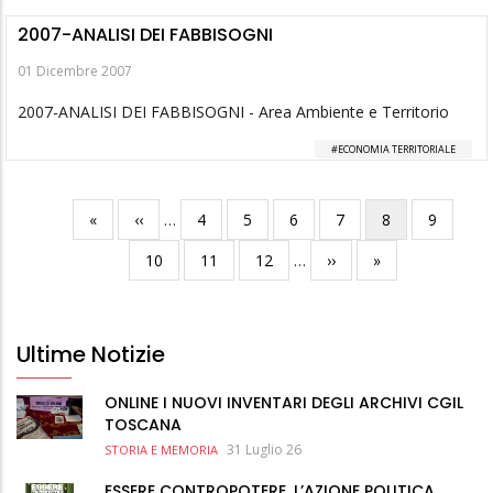
2007-ANALISI DEI FABBISOGNI
01 Dicembre 2007
2007-ANALISI DEI FABBISOGNI - Area Ambiente e Territorio
ECONOMIA TERRITORIALE
Prima
«
Pagina
‹‹
…
Pagina
4
Pagina
5
Pagina
6
Pagina
7
Pagina
8
Pagina
9
Paginazione
pagina
precedente
attuale
Pagina
10
Pagina
11
Pagina
12
…
Pagina
››
Ultima
»
successiva
pagina
Ultime Notizie
ONLINE I NUOVI INVENTARI DEGLI ARCHIVI CGIL
TOSCANA
31 Luglio 26
STORIA E MEMORIA
ESSERE CONTROPOTERE. L’AZIONE POLITICA