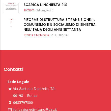
SCARICA L'INCHIESTA RLS
24 Luglio 26
RICERCA
RIFORME DI STRUTTURA E TRANSIZIONE: IL
COMUNISMO E IL SOCIALISMO DI SINISTRA
NELL'ITALIA DEGLI ANNI SETTANTA
23 Luglio 26
STORIA E MEMORIA
Contatti
Sede Legale
Via Gaetano Donizetti, 7/b
00198 – Roma
0685797300
fondazionedivittorio@pec.it