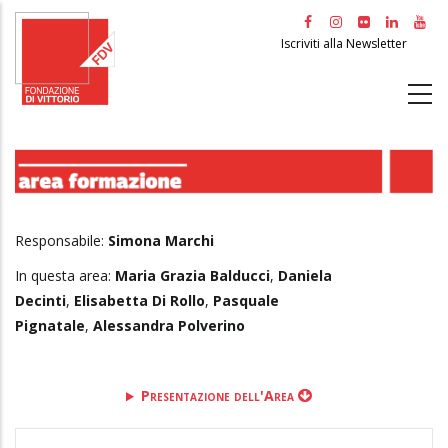
Salta
al
Iscriviti alla Newsletter
contenuto
principale
Responsabile:
Simona Marchi
In questa area:
Maria Grazia Balducci
,
Daniela
Decinti
,
Elisabetta Di Rollo
,
Pasquale
Pignatale
,
Alessandra Polverino
Presentazione dell'Area