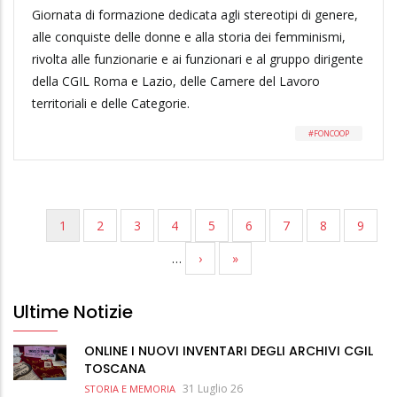
Giornata di formazione dedicata agli stereotipi di genere,
alle conquiste delle donne e alla storia dei femminismi,
rivolta alle funzionarie e ai funzionari e al gruppo dirigente
della CGIL Roma e Lazio, delle Camere del Lavoro
territoriali e delle Categorie.
FONCOOP
PAGINA
1
PAGINA
2
PAGINA
3
PAGINA
4
PAGINA
5
PAGINA
6
PAGINA
7
PAGINA
8
PAGIN
9
Paginazione
ATTUALE
…
PAGINA
›
ULTIMA
»
SUCCESSIVA
PAGINA
Ultime Notizie
ONLINE I NUOVI INVENTARI DEGLI ARCHIVI CGIL
TOSCANA
31 Luglio 26
STORIA E MEMORIA