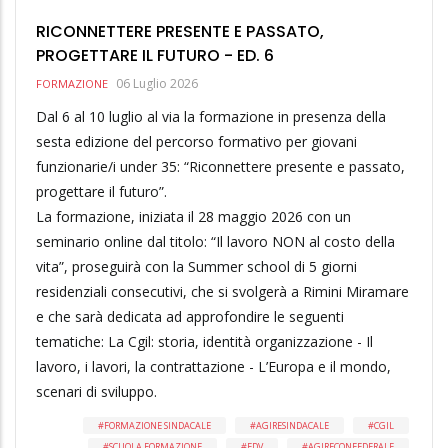
RICONNETTERE PRESENTE E PASSATO,
PROGETTARE IL FUTURO - ED. 6
06 Luglio 2026
FORMAZIONE
Dal 6 al 10 luglio al via la formazione in presenza della
sesta edizione del percorso formativo per giovani
funzionarie/i under 35: “Riconnettere presente e passato,
progettare il futuro”.
La formazione, iniziata il 28 maggio 2026 con un
seminario online dal titolo: “Il lavoro NON al costo della
vita”, proseguirà con la Summer school di 5 giorni
residenziali consecutivi, che si svolgerà a Rimini Miramare
e che sarà dedicata ad approfondire le seguenti
tematiche: La Cgil: storia, identità organizzazione - Il
lavoro, i lavori, la contrattazione - L’Europa e il mondo,
scenari di sviluppo.
FORMAZIONE SINDACALE
AGIRESINDACALE
CGIL
SCUOLA FORMAZIONE
FDV
AGIRECONFEDERALE