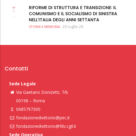
RIFORME DI STRUTTURA E TRANSIZIONE: IL
COMUNISMO E IL SOCIALISMO DI SINISTRA
NELL'ITALIA DEGLI ANNI SETTANTA
23 Luglio 26
STORIA E MEMORIA
Contatti
Sede Legale
Via Gaetano Donizetti, 7/b
00198 – Roma
0685797300
fondazionedivittorio@pec.it
fondazionedivittorio@fdv.cgil.it
Sede Operativa