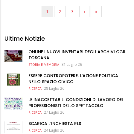
PAGINA
1
PAGINA
2
PAGINA
3
PAGINA
›
ULTIMA
»
Paginazione
ATTUALE
SUCCESSIVA
PAGINA
Ultime Notizie
ONLINE I NUOVI INVENTARI DEGLI ARCHIVI CGIL
TOSCANA
31 Luglio 26
STORIA E MEMORIA
ESSERE CONTROPOTERE. L’AZIONE POLITICA
NELLO SPAZIO CIVICO
28 Luglio 26
RICERCA
LE INACCETTABILI CONDIZIONI DI LAVORO DEI
PROFESSIONISTI DELLO SPETTACOLO
27 Luglio 26
RICERCA
SCARICA L'INCHIESTA RLS
24 Luglio 26
RICERCA