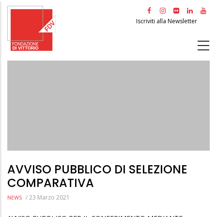
Salta
al
Iscriviti alla Newsletter
contenuto
principale
AVVISO PUBBLICO DI SELEZIONE
COMPARATIVA
/
23 Marzo 2021
NEWS