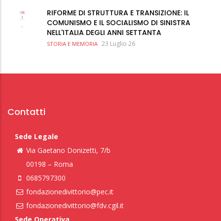
RIFORME DI STRUTTURA E TRANSIZIONE: IL
COMUNISMO E IL SOCIALISMO DI SINISTRA
NELL'ITALIA DEGLI ANNI SETTANTA
23 Luglio 26
STORIA E MEMORIA
Contatti
Sede Legale
Via Gaetano Donizetti, 7/b
00198 – Roma
0685797300
fondazionedivittorio@pec.it
fondazionedivittorio@fdv.cgil.it
Sede Operativa