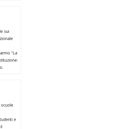
le sui
azionale
isarmo “La
tituzione:
o.
e scuole
o
studenti e
il