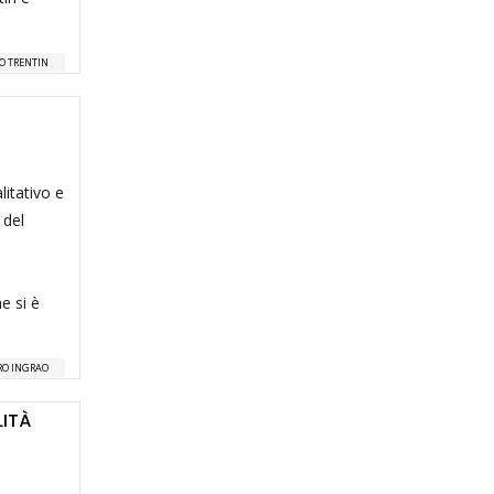
O TRENTIN
itativo e
 del
e si è
RO INGRAO
LITÀ