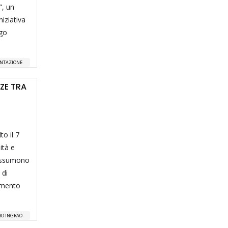
”, un
niziativa
rgo
ENTAZIONE
NZE TRA
to il 7
ità e
iassumono
 di
vimento
RO INGRAO