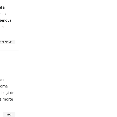
ella
esso
 Genova
 in
ENTAZIONE
per la
 come
 Luigi de'
lla morte
PCI