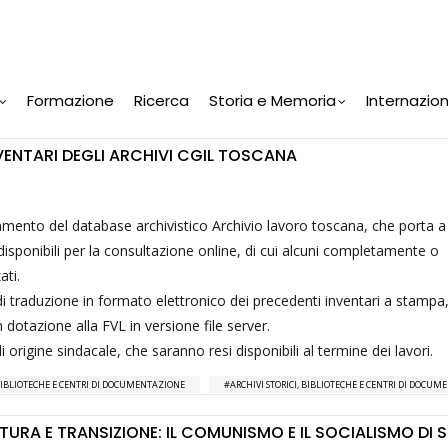
Formazione
Ricerca
Storia e Memoria
Internazio
NVENTARI DEGLI ARCHIVI CGIL TOSCANA
mento del database archivistico Archivio lavoro toscana, che porta a 
 disponibili per la consultazione online, di cui alcuni completamente o
ati.
 traduzione in formato elettronico dei precedenti inventari a stampa
n dotazione alla FVL in versione file server.
i origine sindacale, che saranno resi disponibili al termine dei lavori.
IBLIOTECHE E CENTRI DI DOCUMENTAZIONE
ARCHIVI STORICI, BIBLIOTECHE E CENTRI DI DOCU
TURA E TRANSIZIONE: IL COMUNISMO E IL SOCIALISMO DI S