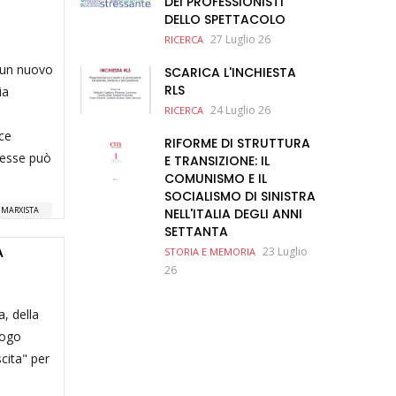
DEI PROFESSIONISTI
DELLO SPETTACOLO
27 Luglio 26
RICERCA
n un nuovo
SCARICA L'INCHIESTA
RLS
ia
24 Luglio 26
RICERCA
sce
RIFORME DI STRUTTURA
a esse può
E TRANSIZIONE: IL
COMUNISMO E IL
SOCIALISMO DI SINISTRA
A MARXISTA
NELL'ITALIA DEGLI ANNI
SETTANTA
A
23 Luglio
STORIA E MEMORIA
26
a, della
uogo
cita" per