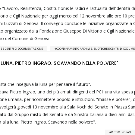
 "Lavoro, Resistenza, Costituzione: le radici e l’attualità dell’identità d
orio e Cgil Nazionale per oggi mercoledì 12 novembre alle ore 10 pr
ini Luzzati di Genova. Il convegno conclude le iniziative organizzate a
ento organizzato dalla Fondazione Giuseppe Di Vittorio e Cgil Nazionale
inio del Comune di Genova
CHE E CENTRI DI DOCUMENTAZIONE
COORDINAMENTO ARCHIVI BIBLIOTECHE E CENTRI DI DOCUM
 LUNA. PIETRO INGRAO. SCAVANDO NELLA POLVERE".
ta che inseguiva la luna per pensare il futuro".
dava Pietro Ingrao, uno dei più amati dirigenti del PCI: una vita spesa 
one umana, per riconnettere popolo e istituzioni, "masse e potere",
i svolgerà giovedì 13 novembre alla Sala Koch del Senato in Piazza San
zato dal Gruppo misto del Senato e da Sinistra Italiana a dieci anni da
erra alla luna. Pietro Ingrao. Scavando nella polvere".
PIETRO INGRAO