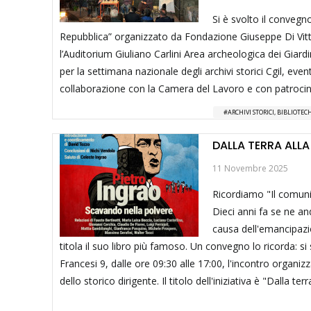
Si è svolto il convegno
Repubblica” organizzato da Fondazione Giuseppe Di Vitt
l’Auditorium Giuliano Carlini Area archeologica dei Giard
per la settimana nazionale degli archivi storici Cgil, ev
collaborazione con la Camera del Lavoro e con patroc
ARCHIVI STORICI, BIBLIOTE
DALLA TERRA ALLA
11 Novembre 2025
Ricordiamo "Il comunis
Dieci anni fa se ne an
causa dell'emancipazi
titola il suo libro più famoso. Un convegno lo ricorda: s
Francesi 9, dalle ore 09:30 alle 17:00, l'incontro organiz
dello storico dirigente. Il titolo dell'iniziativa è "Dalla t