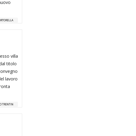
 nuovo
ORTORELLA
esso villa
al titolo
l convegno
del lavoro
fronta
O TRENTIN