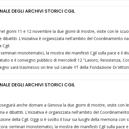
ALE DEGLI ARCHIVI STORICI CGIL
el giorni 11 e 12 novembre la due giorni di mostre, visite con le scuo
 dibattiti. L'iniziativa è organizzata nell'ambito del Coordinamento n
 Cgil.
e, seminari monotematici, la mostra dei manifesti Cgil sulla pace e il d
gratuito e il convegno pubblico di mercoledì 12 “Lavoro, Resistenza, Cos
 convegno sarà trasmesso on line sul canale YT della Fondazione Di Vittori
ALE DEGLI ARCHIVI STORICI CGIL
roseguirà anche domani a Genova la due giorni di mostre, visite con l
ia e dibattiti. L'iniziativa è organizzata nell'ambito del Coordinament
zione della Cgil. Oggi si è svolto il tour sui luoghi della memoria con 
ora: seminari monotematici, la mostra dei manifesti Cgil sulla pace e 