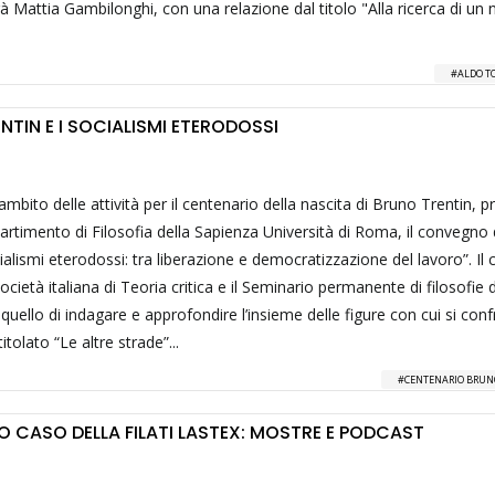
rà Mattia Gambilonghi, con una relazione dal titolo "Alla ricerca di un
ALDO T
ENTIN E I SOCIALISMI ETERODOSSI
ambito delle attività per il centenario della nascita di Bruno Trentin, pr
partimento di Filosofia della Sapienza Università di Roma, il convegno d
ialismi eterodossi: tra liberazione e democratizzazione del lavoro”. I
ocietà italiana di Teoria critica e il Seminario permanente di filosofie 
 quello di indagare e approfondire l’insieme delle figure con cui si con
itolato “Le altre strade”...
CENTENARIO BRUN
O CASO DELLA FILATI LASTEX: MOSTRE E PODCAST