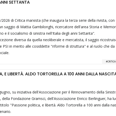
 ANNI SETTANTA
26 di Critica marxista (che inaugura la terza serie della rivista, co
 un saggio di Mattia Gambilonghi, ricercatore dell'area Storia e Memor
 e il socialismo di sinistra nell'Italia degli anni Settanta".
accezione diversa da quella neoliberale e mercatista, il saggio ricostrui
 e PSI in merito alle cosiddette "riforme di struttura" e al ruolo che d
ciale.
CRITIC
A, E LIBERTÀ. ALDO TORTORELLA A 100 ANNI DALLA NASCIT
iugno, su iniziativa dell'Associazione per il Rinnovamento della Sinistr
ta, della Fondazione Gramsci, dell'Associazione Enrico Berlinguer, ha l
tolo "Passione politica, e libertà. Aldo Tortorella a 100 anni dalla nas
tenario.