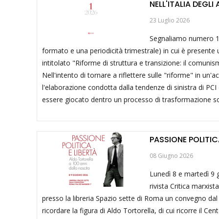
NELL'ITALIA DEGLI
23 Luglio 2026
Segnaliamo numero 1/20
formato e una periodicità trimestrale) in cui è presente
intitolato "Riforme di struttura e transizione: il comunismo
Nell'intento di tornare a riflettere sulle "riforme" in un'
l'elaborazione condotta dalla tendenze di sinistra di PCI
essere giocato dentro un processo di trasformazione so
PASSIONE POLITIC
08 Giugno 2026
Lunedì 8 e martedì 9 g
rivista Critica marxis
presso la libreria Spazio sette di Roma un convegno dal ti
ricordare la figura di Aldo Tortorella, di cui ricorre il Cen