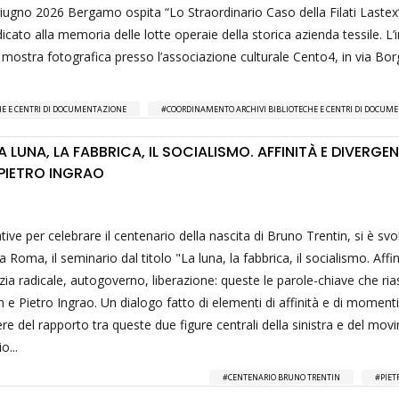
iugno 2026 Bergamo ospita “Lo Straordinario Caso della Filati Lastex
cato alla memoria delle lotte operaie della storica azienda tessile. L’i
a mostra fotografica presso l’associazione culturale Cento4, in via Bo
CHE E CENTRI DI DOCUMENTAZIONE
COORDINAMENTO ARCHIVI BIBLIOTECHE E CENTRI DI DOCUM
LA LUNA, LA FABBRICA, IL SOCIALISMO. AFFINITÀ E DIVERGE
 PIETRO INGRAO
ative per celebrare il centenario della nascita di Bruno Trentin, si è svol
 Roma, il seminario dal titolo "La luna, la fabbrica, il socialismo. Affin
ia radicale, autogoverno, liberazione: queste le parole-chiave che r
n e Pietro Ingrao. Un dialogo fatto di elementi di affinità e di momenti
ere del rapporto tra queste due figure centrali della sinistra e del mo
o...
CENTENARIO BRUNO TRENTIN
PIET