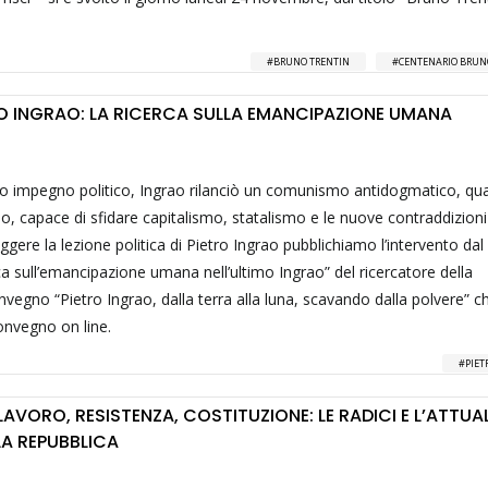
BRUNO TRENTIN
CENTENARIO BRUN
TRO INGRAO: LA RICERCA SULLA EMANCIPAZIONE UMANA
suo impegno politico, Ingrao rilanciò un comunismo antidogmatico, qual
capace di sfidare capitalismo, statalismo e le nuove contraddizioni
ggere la lezione politica di Pietro Ingrao pubblichiamo l’intervento dal
ca sull’emancipazione umana nell’ultimo Ingrao” del ricercatore della
vegno “Pietro Ingrao, dalla terra alla luna, scavando dalla polvere” ch
convegno on line.
PIET
"LAVORO, RESISTENZA, COSTITUZIONE: LE RADICI E L’ATTUA
LLA REPUBBLICA