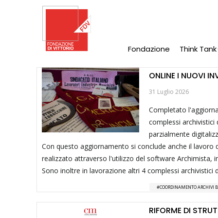
Salta
al
contenuto
principale
Fondazione
Think Tank
Main
Navigation
ONLINE I NUOVI I
31 Luglio 2026
Completato l'aggiorna
complessi archivistici
parzialmente digitalizz
Con questo aggiornamento si conclude anche il lavoro di
realizzato attraverso l'utilizzo del software Archimista, i
Sono inoltre in lavorazione altri 4 complessi archivistici d
COORDINAMENTO ARCHIVI B
RIFORME DI STRUT