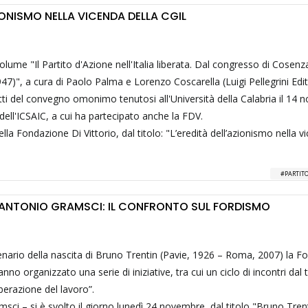
ZIONISMO NELLA VICENDA DELLA CGIL
volume "Il Partito d'Azione nell'Italia liberata. Dal congresso di Cosenz
7)", a cura di Paolo Palma e Lorenzo Coscarella (Luigi Pellegrini Edito
tti del convegno omonimo tenutosi all'Università della Calabria il 14
 dell'ICSAIC, a cui ha partecipato anche la FDV.
lla Fondazione Di Vittorio, dal titolo: "L’eredità dell’azionismo nella v
PARTIT
 ANTONIO GRAMSCI: IL CONFRONTO SUL FORDISMO
enario della nascita di Bruno Trentin (Pavie, 1926 – Roma, 2007) la F
anno organizzato una serie di iniziative, tra cui un ciclo di incontri dal 
iberazione del lavoro”.
ci – si è svolto il giorno lunedì 24 novembre, dal titolo "Bruno Tren