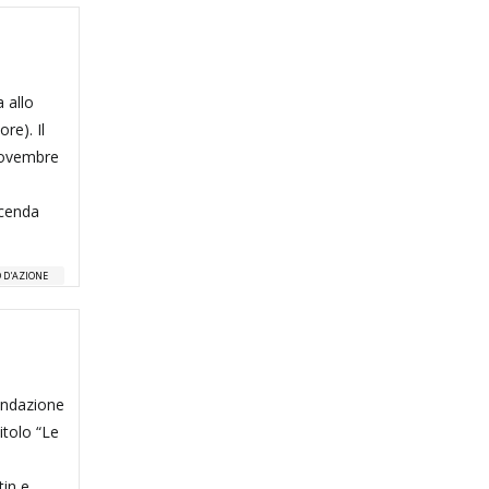
a allo
re). Il
 novembre
icenda
O D'AZIONE
ondazione
titolo “Le
tin e