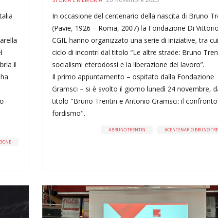
talia
In occasione del centenario della nascita di Bruno Tr
(Pavie, 1926 – Roma, 2007) la Fondazione Di Vittorio
arella
CGIL hanno organizzato una serie di iniziative, tra cu
l
ciclo di incontri dal titolo “Le altre strade: Bruno Trent
ria il
socialismi eterodossi e la liberazione del lavoro”.
 ha
Il primo appuntamento – ospitato dalla Fondazione
Gramsci – si è svolto il giorno lunedì 24 novembre, d
co
titolo "Bruno Trentin e Antonio Gramsci: il confronto
fordismo".
BRUNO TRENTIN
CENTENARIO BRUNO TR
ZIONE