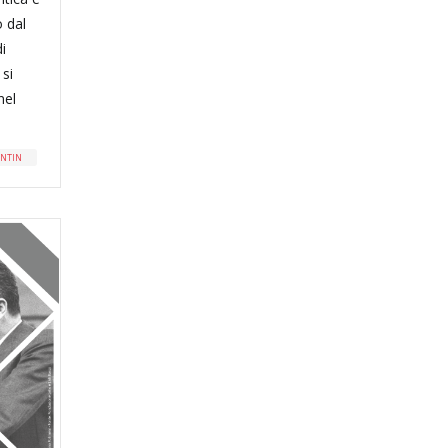
o dal
i
 si
nel
ENTIN