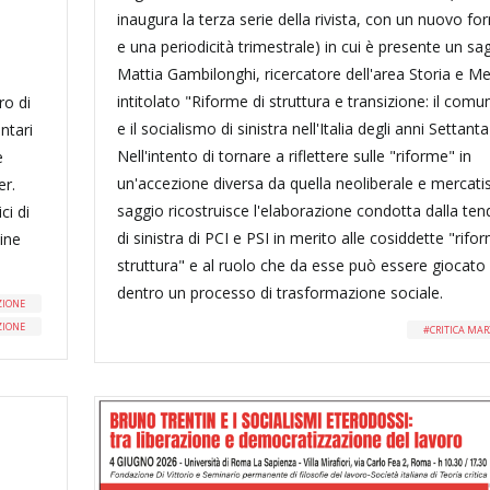
inaugura la terza serie della rivista, con un nuovo f
e una periodicità trimestrale) in cui è presente un sag
Mattia Gambilonghi, ricercatore dell'area Storia e M
intitolato "Riforme di struttura e transizione: il com
ro di
e il socialismo di sinistra nell'Italia degli anni Settanta
ntari
Nell'intento di tornare a riflettere sulle "riforme" in
e
un'accezione diversa da quella neoliberale e mercatist
er.
saggio ricostruisce l'elaborazione condotta dalla te
ci di
di sinistra di PCI e PSI in merito alle cosiddette "rifo
mine
struttura" e al ruolo che da esse può essere giocato
dentro un processo di trasformazione sociale.
ZIONE
ZIONE
CRITICA MAR