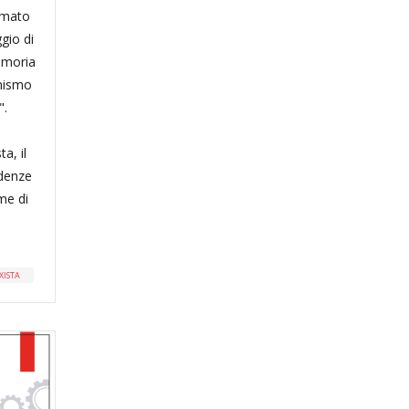
ormato
gio di
emoria
unismo
".
a, il
ndenze
rme di
XISTA