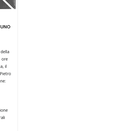
BRUNO
 della
e ore
, il
 Pietro
one:
l
sione
ali