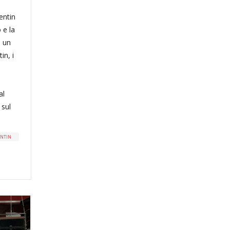
entin
 e la
i un
in, i
al
 sul
ENTIN