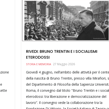
RIVEDI: BRUNO TRENTIN E I SOCIALISMI
ETERODOSSI
27 Maggio 2026
STORIA E MEMORIA
azione
Giovedì 4 giugno, nell’ambito delle attività per il cent
della nascita di Bruno Trentin, presso villa Mirafiori,
ne
del Dipartimento di Filosofia della Sapienza Universit
sette
Roma, il convegno dal titolo "Bruno Trentin e i socia
eterodossi: tra liberazione e democratizzazione del
lavoro”. Il convegno vede la collaborazione tra la
Fondazione Di Vittorio, la Società italiana di Teoria cr