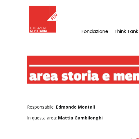
Salta
al
contenuto
principale
Fondazione
Think Tank
Main
Navigation
Responsabile:
Edmondo Montali
In questa area:
Mattia Gambilonghi