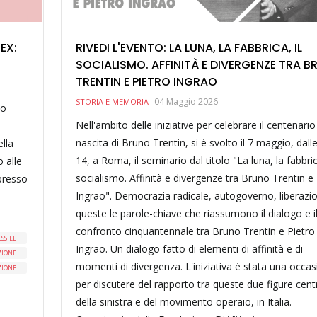
EX:
RIVEDI L'EVENTO: LA LUNA, LA FABBRICA, IL
SOCIALISMO. AFFINITÀ E DIVERGENZE TRA 
TRENTIN E PIETRO INGRAO
04 Maggio 2026
STORIA E MEMORIA
Lo
Nell'ambito delle iniziative per celebrare il centenario
nascita di Bruno Trentin, si è svolto il 7 maggio, dall
ella
14, a Roma, il seminario dal titolo "La luna, la fabbrica
o alle
socialismo. Affinità e divergenze tra Bruno Trentin e
presso
Ingrao". Democrazia radicale, autogoverno, liberazi
queste le parole-chiave che riassumono il dialogo e i
confronto cinquantennale tra Bruno Trentin e Pietro
ESSILE
Ingrao. Un dialogo fatto di elementi di affinità e di
ZIONE
momenti di divergenza. L'iniziativa è stata una occa
ZIONE
per discutere del rapporto tra queste due figure centr
della sinistra e del movimento operaio, in Italia.