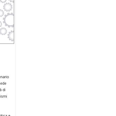
enario
 sede
à di
lismi
itica e