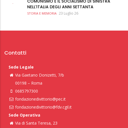
COMUNISMO E IL SOCIALISMO DI SINISTRA
NELL'ITALIA DEGLI ANNI SETTANTA
23 Luglio 26
STORIA E MEMORIA
Contatti
Sede Legale
Via Gaetano Donizetti, 7/b
00198 – Roma
0685797300
fondazionedivittorio@pec.it
fondazionedivittorio@fdv.cgil.it
Sede Operativa
Via di Santa Teresa, 23