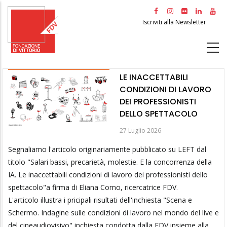
Salta
al
Iscriviti alla Newsletter
contenuto
principale
LE INACCETTABILI
CONDIZIONI DI LAVORO
DEI PROFESSIONISTI
DELLO SPETTACOLO
27 Luglio 2026
Segnaliamo l'articolo originariamente pubblicato su LEFT dal
titolo "Salari bassi, precarietà, molestie. E la concorrenza della
IA. Le inaccettabili condizioni di lavoro dei professionisti dello
spettacolo"a firma di Eliana Como, ricercatrice FDV.
L'articolo illustra i pricipali risultati dell'inchiesta "Scena e
Schermo. Indagine sulle condizioni di lavoro nel mondo del live e
del cineaudiovisivo" inchiesta condotta dalla FDV insieme alla