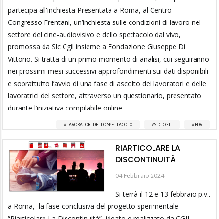
partecipa all'inchiesta Presentata a Roma, al Centro
Congresso Frentani, un’inchiesta sulle condizioni di lavoro nel
settore del cine-audiovisivo e dello spettacolo dal vivo,
promossa da Slc Cgil insieme a Fondazione Giuseppe Di
Vittorio. Si tratta di un primo momento di analisi, cui seguiranno
nei prossimi mesi successivi approfondimenti sui dati disponibili
e soprattutto l’avvio di una fase di ascolto dei lavoratori e delle
lavoratrici del settore, attraverso un questionario, presentato
durante l’iniziativa compilabile online.
LAVORATORI DELLO SPETTACOLO
SLC-CGIL
FDV
RIARTICOLARE LA
DISCONTINUITÀ
04 Febbraio 2024
Si terrà il 12 e 13 febbraio p.v.,
a Roma, la fase conclusiva del progetto sperimentale
“Riarticolare La Discontinuità”, ideato e realizzato da CGIL