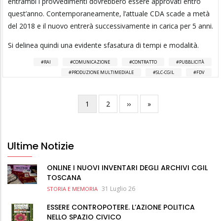
entrambi i provvedimenti dovrebbero essere approvati entro
quest’anno. Contemporaneamente, l’attuale CDA scade a metà
del 2018 e il nuovo entrerà successivamente in carica per 5 anni.
Si delinea quindi una evidente sfasatura di tempi e modalità.
RAI
COMUNICAZIONE
CONTRATTO
PUBBLICITÀ
PRODUZIONE MULTIMEDIALE
SLC-CGIL
FDV
Pagina
1
Pagina
2
Pagina
››
Ultima
»
Paginazione
attuale
successiva
pagina
Ultime Notizie
ONLINE I NUOVI INVENTARI DEGLI ARCHIVI CGIL
TOSCANA
31 Luglio 26
STORIA E MEMORIA
ESSERE CONTROPOTERE. L’AZIONE POLITICA
NELLO SPAZIO CIVICO