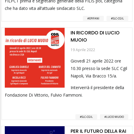
FILPCT prima e segretario generale della FILIS poi, categoria
che ha dato vita all’attuale sindacato SLC.
EPIFANI
SLC-CGIL
IN RICORDO DI LUCIO
MUOIO
19 Aprile 2022
Giovedì 21 aprile 2022 ore
10.30 presso la sede SLC Cgil
Napoli, Via Bracco 15/a.
Interverrà il presidente della
Fondazione Di Vittorio, Fulvio Fammoni.
SLC-CGIL
LUCIO MUOIO
PER IL FUTURO DELLA RAI