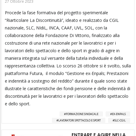
27 Ottobre 2023
Procede la fase formativa del progetto sperimentale
“Riarticolare La Discontinuità”, ideato e realizzato da CGIL
nazionale, SLC, NIdiL, INCA, CAAF, UVL, SOL, con la
collaborazione della Fondazione Di Vittorio, finalizzato alla
costruzione di una rete nazionale per le lavoratrici e per i
lavoratori dello spettacolo e dello sport in grado di agire in
maniera integrata sul versante della tutela individuale e della
rappresentanza collettiva. Lo scorso 26 ottobre si è svolto, sulla
piattaforma Futura, il modulo “Gestione ex-Enpals; Prestazioni
e indennità a sostegno del reddito” durante il quale sono state
illustrate le caratteristiche dei fondi pensione e delle indennità di
discontinuità per le lavoratrici e per i lavoratori dello spettacolo
e dello sport.
FORMAZIONE SINDACALE
EX-ENPALS
LAVORATORI SPETTACOLO E SPORT
SLC-CGIL
ENTRARE E AGIRE NELLA