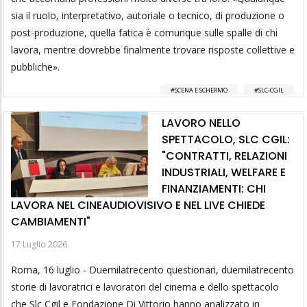
sia il ruolo, interpretativo, autoriale o tecnico, di produzione o
post-produzione, quella fatica è comunque sulle spalle di chi
lavora, mentre dovrebbe finalmente trovare risposte collettive e
pubbliche».
SCENA E SCHERMO
SLC-CGIL
LAVORO NELLO
SPETTACOLO, SLC CGIL:
"CONTRATTI, RELAZIONI
INDUSTRIALI, WELFARE E
FINANZIAMENTI: CHI
LAVORA NEL CINEAUDIOVISIVO E NEL LIVE CHIEDE
CAMBIAMENTI"
17 Luglio 2026
Roma, 16 luglio - Duemilatrecento questionari, duemilatrecento
storie di lavoratrici e lavoratori del cinema e dello spettacolo
che Slc Cgil e Fondazione Di Vittorio hanno analizzato in