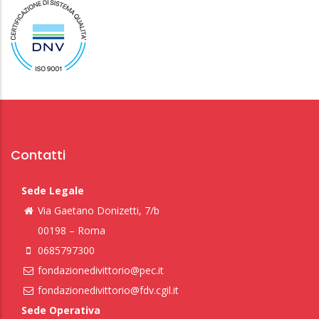
Contatti
Sede Legale
Via Gaetano Donizetti, 7/b
00198 – Roma
0685797300
fondazionedivittorio@pec.it
fondazionedivittorio@fdv.cgil.it
Sede Operativa