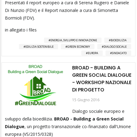
Presentati il report europeo a cura di Serena Rugiero e Daniele
Di Nunzio (FDV) e il Report nazionale a cura di Simonetta
Bormioli (FDV).
in allegato i files
ENERGIA, SVILUPPO E INNOVAZIONE
BIOEDILIZIA
EDILIZIA SOSTENIBILE
GREEN ECONOMY
DIALOGO SOCIALE
EUROPA
SINDACATO
BROAD - BUILDING A
GREEN SOCIAL DIALOGUE
- WORKSHOP NAZIONALE
DI PROGETTO
15 Giugno 2016
Dialogo sociale europeo e
sviluppo della bioedilizia.
BROAD - Building a Green Social
Dialogue
, un progetto transnazionale co-finanziato dall'Unione
europea (VS/2015/0328)