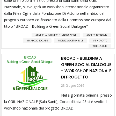
dalle ore 10.00 alle 13.00 presso la Sala Santi della CGIL
Nazionale, si svolgerà un workshop internazionale organizzato
dalla Fillea Cgil e dalla Fondazione Di Vittorio nell'ambito del
progetto europeo co-finanziato dalla Commissione europea dal
titolo "BROAD - Building a Green Social Dialogue".
ENERGIA, SVILUPPO E INNOVAZIONE
GREEN ECONOMY
DIALOGO SOCIALE
EDILIZIA SOSTENIBILE
SINDACATO
FILLEA CGIL
BROAD - BUILDING A
GREEN SOCIAL DIALOGUE
- WORKSHOP NAZIONALE
DI PROGETTO
23 Giugno 2016
Nella giornata odierna, presso
la CGIL NAZIONALE (Sala Santi), Corso d’Italia 25 si è svolto il
workshop nazionale del progetto BROAD.