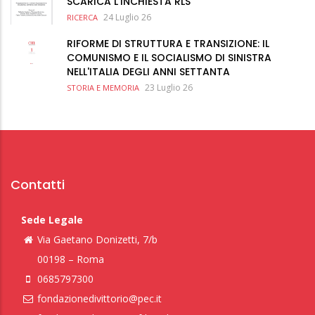
SCARICA L'INCHIESTA RLS
24 Luglio 26
RICERCA
RIFORME DI STRUTTURA E TRANSIZIONE: IL
COMUNISMO E IL SOCIALISMO DI SINISTRA
NELL'ITALIA DEGLI ANNI SETTANTA
23 Luglio 26
STORIA E MEMORIA
Contatti
Sede Legale
Via Gaetano Donizetti, 7/b
00198 – Roma
0685797300
fondazionedivittorio@pec.it