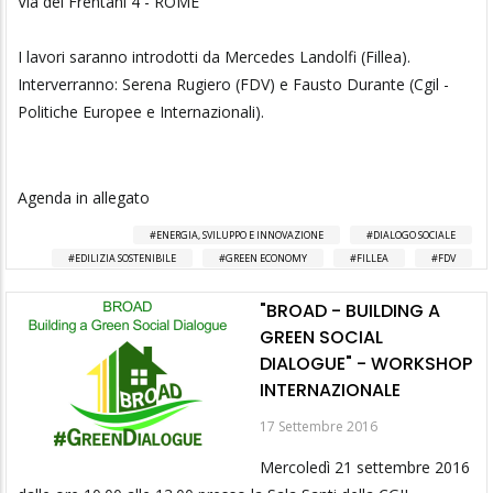
Via dei Frentani 4 - ROME
I lavori saranno introdotti da Mercedes Landolfi (Fillea).
Interverranno: Serena Rugiero (FDV) e Fausto Durante (Cgil -
Politiche Europee e Internazionali).
Agenda in allegato
ENERGIA, SVILUPPO E INNOVAZIONE
DIALOGO SOCIALE
EDILIZIA SOSTENIBILE
GREEN ECONOMY
FILLEA
FDV
"BROAD - BUILDING A
GREEN SOCIAL
DIALOGUE" - WORKSHOP
INTERNAZIONALE
17 Settembre 2016
Mercoledì 21 settembre 2016