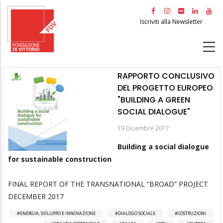
Salta
al
Iscriviti alla Newsletter
contenuto
principale
RAPPORTO CONCLUSIVO
DEL PROGETTO EUROPEO
"BUILDING A GREEN
SOCIAL DIALOGUE"
19 Dicembre 2017
Building a social dialogue
for sustainable construction
FINAL REPORT OF THE TRANSNATIONAL “BROAD” PROJECT
DECEMBER 2017
ENERGIA, SVILUPPO E INNOVAZIONE
DIALOGO SOCIALE
COSTRUZIONI