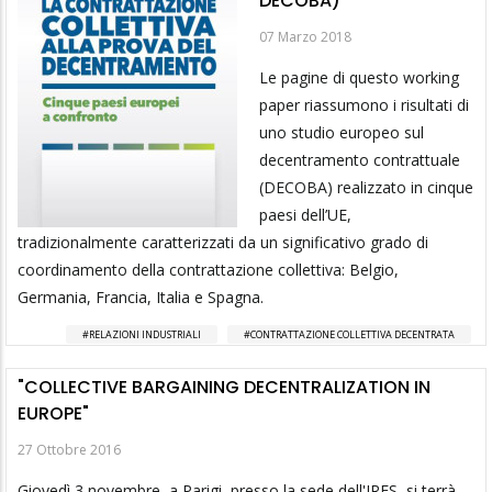
DECOBA)
07 Marzo 2018
Le pagine di questo working
paper riassumono i risultati di
uno studio europeo sul
decentramento contrattuale
(DECOBA) realizzato in cinque
paesi dell’UE,
tradizionalmente caratterizzati da un significativo grado di
coordinamento della contrattazione collettiva: Belgio,
Germania, Francia, Italia e Spagna.
RELAZIONI INDUSTRIALI
CONTRATTAZIONE COLLETTIVA DECENTRATA
"COLLECTIVE BARGAINING DECENTRALIZATION IN
EUROPE"
27 Ottobre 2016
Giovedì 3 novembre, a Parigi, presso la sede dell'IRES, si terrà