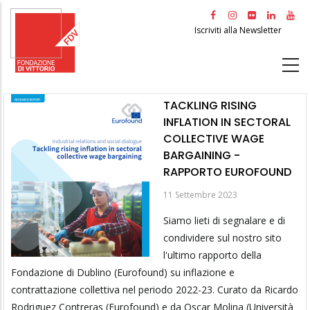
Salta
al
Iscriviti alla Newsletter
contenuto
principale
TACKLING RISING
INFLATION IN SECTORAL
COLLECTIVE WAGE
BARGAINING -
RAPPORTO EUROFOUND
11 Settembre 2023
Siamo lieti di segnalare e di
condividere sul nostro sito
l'ultimo rapporto della
Fondazione di Dublino (Eurofound) su inflazione e
contrattazione collettiva nel periodo 2022-23. Curato da Ricardo
Rodriguez Contreras (Eurofound) e da Oscar Molina (Università