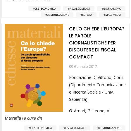
CRISI ECONOMICA
FISCAL COMPACT
GIORNALISMO
COMUNICAZIONE
EUROPA
MASS MEDIA
CE LO CHIEDE L'EUROPA?
LE PAROLE
GIORNALISTICHE PER
DISCUTERE DI FISCAL
COMPACT
09 Gennaio 2017
Fondazione Di Vittorio, Coris
(Dipartimento Comunicazione
e Ricerca Sociale - Univ.
Sapienza)
G. Amari, G. Leone, A.
Marraffa (
a cura di
)
CRISI ECONOMICA
FISCAL COMPACT
COMUNICAZIONE