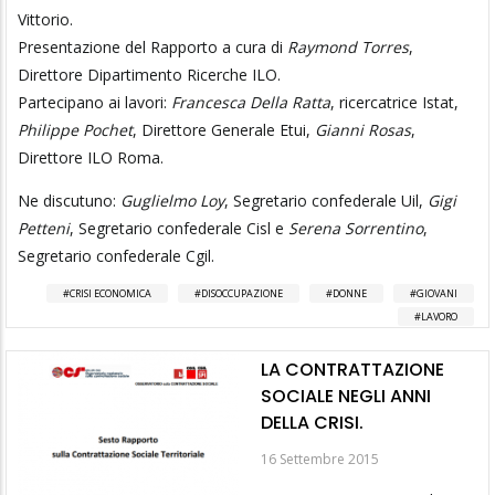
Vittorio.
Presentazione del Rapporto a cura di
Raymond Torres
,
Direttore Dipartimento Ricerche ILO.
Partecipano ai lavori:
Francesca Della Ratta
, ricercatrice Istat,
Philippe Pochet
, Direttore Generale Etui,
Gianni Rosas
,
Direttore ILO Roma.
Ne discutuno:
Guglielmo Loy
, Segretario confederale Uil,
Gigi
Petteni
, Segretario confederale Cisl e
Serena Sorrentino
,
Segretario confederale Cgil.
CRISI ECONOMICA
DISOCCUPAZIONE
DONNE
GIOVANI
LAVORO
LA CONTRATTAZIONE
SOCIALE NEGLI ANNI
DELLA CRISI.
16 Settembre 2015