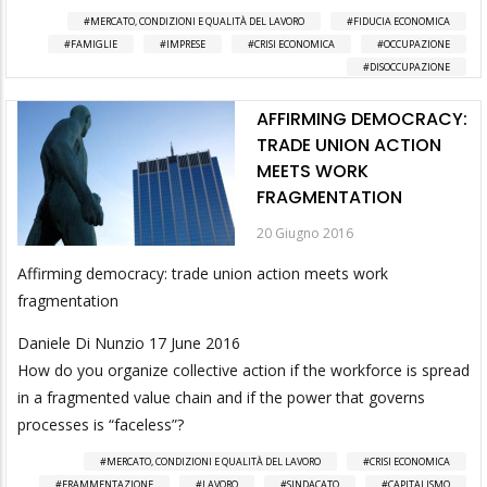
MERCATO, CONDIZIONI E QUALITÀ DEL LAVORO
FIDUCIA ECONOMICA
FAMIGLIE
IMPRESE
CRISI ECONOMICA
OCCUPAZIONE
DISOCCUPAZIONE
AFFIRMING DEMOCRACY:
TRADE UNION ACTION
MEETS WORK
FRAGMENTATION
20 Giugno 2016
Affirming democracy: trade union action meets work
fragmentation
Daniele Di Nunzio 17 June 2016
How do you organize collective action if the workforce is spread
in a fragmented value chain and if the power that governs
processes is “faceless”?
MERCATO, CONDIZIONI E QUALITÀ DEL LAVORO
CRISI ECONOMICA
FRAMMENTAZIONE
LAVORO
SINDACATO
CAPITALISMO