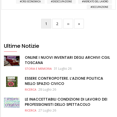
CRISI ECONOMICA
DISOCCUPAZIONE
MERCATO DEL LAVORO
OCCUPAZIONE
Pagina
1
Pagina
2
Pagina
››
Ultima
»
Paginazione
attuale
successiva
pagina
Ultime Notizie
ONLINE I NUOVI INVENTARI DEGLI ARCHIVI CGIL
TOSCANA
31 Luglio 26
STORIA E MEMORIA
ESSERE CONTROPOTERE. L’AZIONE POLITICA
NELLO SPAZIO CIVICO
28 Luglio 26
RICERCA
LE INACCETTABILI CONDIZIONI DI LAVORO DEI
PROFESSIONISTI DELLO SPETTACOLO
27 Luglio 26
RICERCA