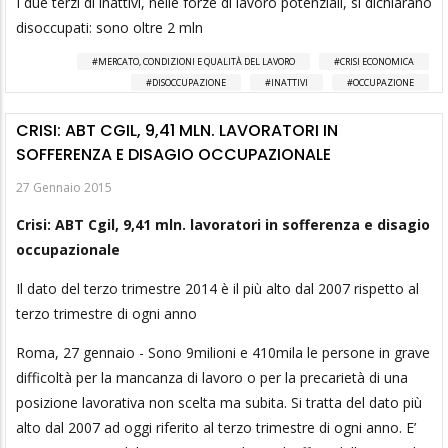
I due terzi di inattivi, nelle forze di lavoro potenziali, si dichiarano
disoccupati: sono oltre 2 mln
MERCATO, CONDIZIONI E QUALITÀ DEL LAVORO
CRISI ECONOMICA
DISOCCUPAZIONE
INATTIVI
OCCUPAZIONE
CRISI: ABT CGIL, 9,41 MLN. LAVORATORI IN
SOFFERENZA E DISAGIO OCCUPAZIONALE
27 Gennaio 2015
Crisi: ABT Cgil, 9,41 mln. lavoratori in sofferenza e disagio
occupazionale
Il dato del terzo trimestre 2014 è il più alto dal 2007 rispetto al
terzo trimestre di ogni anno
Roma, 27 gennaio - Sono 9milioni e 410mila le persone in grave
difficoltà per la mancanza di lavoro o per la precarietà di una
posizione lavorativa non scelta ma subita. Si tratta del dato più
alto dal 2007 ad oggi riferito al terzo trimestre di ogni anno. E’