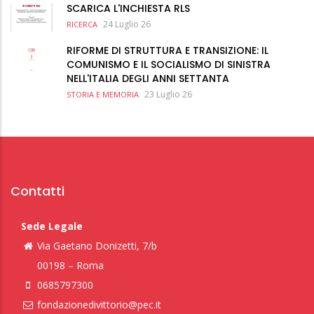
SCARICA L'INCHIESTA RLS
24 Luglio 26
RICERCA
RIFORME DI STRUTTURA E TRANSIZIONE: IL
COMUNISMO E IL SOCIALISMO DI SINISTRA
NELL'ITALIA DEGLI ANNI SETTANTA
23 Luglio 26
STORIA E MEMORIA
Contatti
Sede Legale
Via Gaetano Donizetti, 7/b
00198 – Roma
0685797300
fondazionedivittorio@pec.it