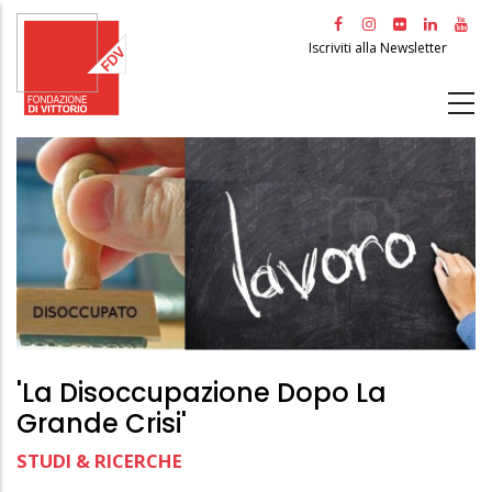
Salta
al
Iscriviti alla Newsletter
contenuto
principale
'La Disoccupazione Dopo La
Grande Crisi'
STUDI & RICERCHE