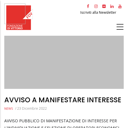
Salta
al
Iscriviti alla Newsletter
contenuto
principale
AVVISO A MANIFESTARE INTERESSE
/
23 Dicembre 2022
NEWS
AVVISO PUBBLICO DI MANIFESTAZIONE DI INTERESSE PER
L’INDIVIDUAZIONE E SELEZIONE DI OPERATORI ECONOMICI