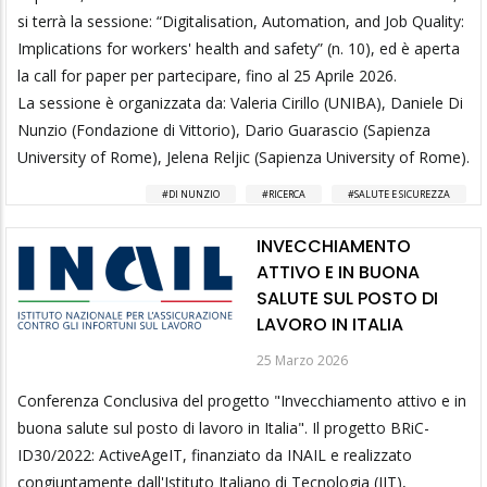
si terrà la sessione: “Digitalisation, Automation, and Job Quality:
Implications for workers' health and safety” (n. 10), ed è aperta
la call for paper per partecipare, fino al 25 Aprile 2026.
La sessione è organizzata da: Valeria Cirillo (UNIBA), Daniele Di
Nunzio (Fondazione di Vittorio), Dario Guarascio (Sapienza
University of Rome), Jelena Reljic (Sapienza University of Rome).
DI NUNZIO
RICERCA
SALUTE E SICUREZZA
INVECCHIAMENTO
ATTIVO E IN BUONA
SALUTE SUL POSTO DI
LAVORO IN ITALIA
25 Marzo 2026
Conferenza Conclusiva del progetto "Invecchiamento attivo e in
buona salute sul posto di lavoro in Italia". Il progetto BRiC-
ID30/2022: ActiveAgeIT, finanziato da INAIL e realizzato
congiuntamente dall'Istituto Italiano di Tecnologia (IIT),