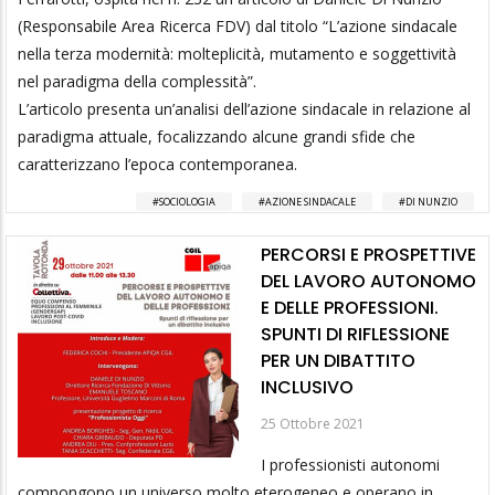
(Responsabile Area Ricerca FDV) dal titolo “L’azione sindacale
nella terza modernità: molteplicità, mutamento e soggettività
nel paradigma della complessità”.
L’articolo presenta un’analisi dell’azione sindacale in relazione al
paradigma attuale, focalizzando alcune grandi sfide che
caratterizzano l’epoca contemporanea.
SOCIOLOGIA
AZIONE SINDACALE
DI NUNZIO
PERCORSI E PROSPETTIVE
DEL LAVORO AUTONOMO
E DELLE PROFESSIONI.
SPUNTI DI RIFLESSIONE
PER UN DIBATTITO
INCLUSIVO
25 Ottobre 2021
I professionisti autonomi
compongono un universo molto eterogeneo e operano in