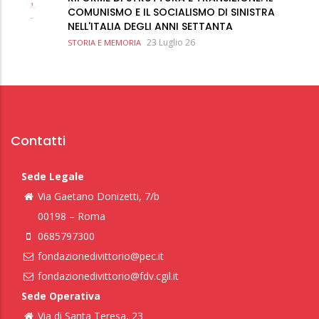
COMUNISMO E IL SOCIALISMO DI SINISTRA
NELL'ITALIA DEGLI ANNI SETTANTA
23 Luglio 26
STORIA E MEMORIA
Contatti
Sede Legale
Via Gaetano Donizetti, 7/b
00198 – Roma
0685797300
fondazionedivittorio@pec.it
fondazionedivittorio@fdv.cgil.it
Sede Operativa
Via di Santa Teresa, 23