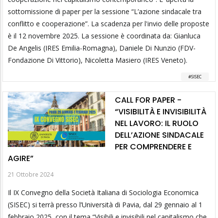
sottomissione di paper per la sessione “L’azione sindacale tra
conflitto e cooperazione”. La scadenza per l'invio delle proposte
è il 12 novembre 2025. La sessione è coordinata da: Gianluca
De Angelis (IRES Emilia-Romagna), Daniele Di Nunzio (FDV-
Fondazione Di Vittorio), Nicoletta Masiero (IRES Veneto).
SISEC
CALL FOR PAPER -
“VISIBILITÀ E INVISIBILITÀ
NEL LAVORO: IL RUOLO
DELL’AZIONE SINDACALE
PER COMPRENDERE E
AGIRE”
21 Ottobre 2024
Il IX Convegno della Società Italiana di Sociologia Economica
(SISEC) si terrà presso l’Università di Pavia, dal 29 gennaio al 1
febbraio 2025, con il tema “Visibili e invisibili nel capitalismo che