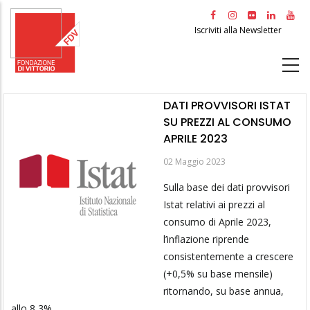
Salta
al
Iscriviti alla Newsletter
contenuto
principale
DATI PROVVISORI ISTAT
SU PREZZI AL CONSUMO
APRILE 2023
02 Maggio 2023
Sulla base dei dati provvisori
Istat relativi ai prezzi al
consumo di Aprile 2023,
l’inflazione riprende
consistentemente a crescere
(+0,5% su base mensile)
ritornando, su base annua,
allo 8,3%.