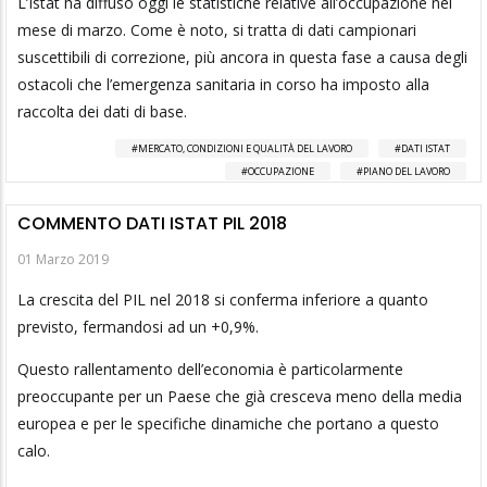
L’Istat ha diffuso oggi le statistiche relative all’occupazione nel
mese di marzo. Come è noto, si tratta di dati campionari
suscettibili di correzione, più ancora in questa fase a causa degli
ostacoli che l’emergenza sanitaria in corso ha imposto alla
raccolta dei dati di base.
MERCATO, CONDIZIONI E QUALITÀ DEL LAVORO
DATI ISTAT
OCCUPAZIONE
PIANO DEL LAVORO
COMMENTO DATI ISTAT PIL 2018
01 Marzo 2019
La crescita del PIL nel 2018 si conferma inferiore a quanto
previsto, fermandosi ad un +0,9%.
Questo rallentamento dell’economia è particolarmente
preoccupante per un Paese che già cresceva meno della media
europea e per le specifiche dinamiche che portano a questo
calo.