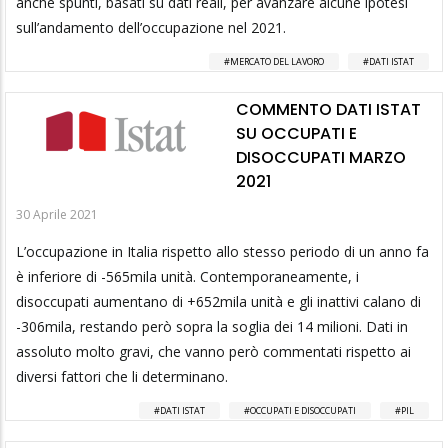
anche spunti, basati su dati reali, per avanzare alcune ipotesi
sull’andamento dell’occupazione nel 2021.
MERCATO DEL LAVORO
DATI ISTAT
COMMENTO DATI ISTAT
SU OCCUPATI E
DISOCCUPATI MARZO
2021
30 Aprile 2021
L’occupazione in Italia rispetto allo stesso periodo di un anno fa
è inferiore di -565mila unità. Contemporaneamente, i
disoccupati aumentano di +652mila unità e gli inattivi calano di
-306mila, restando però sopra la soglia dei 14 milioni. Dati in
assoluto molto gravi, che vanno però commentati rispetto ai
diversi fattori che li determinano.
DATI ISTAT
OCCUPATI E DISOCCUPATI
PIL