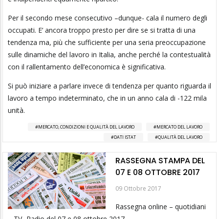
Per il secondo mese consecutivo –dunque- cala il numero degli
occupati. E’ ancora troppo presto per dire se si tratta di una
tendenza ma, più che sufficiente per una seria preoccupazione
sulle dinamiche del lavoro in Italia, anche perché la contestualità
con il rallentamento dell’economica è significativa.
Si può iniziare a parlare invece di tendenza per quanto riguarda il
lavoro a tempo indeterminato, che in un anno cala di -122 mila
unità.
MERCATO, CONDIZIONI E QUALITÀ DEL LAVORO
MERCATO DEL LAVORO
DATI ISTAT
QUALITÀ DEL LAVORO
RASSEGNA STAMPA DEL
07 E 08 OTTOBRE 2017
09 Ottobre 2017
Rassegna online – quotidiani
– TV- Radio del 07 e 08 ottobre 2017