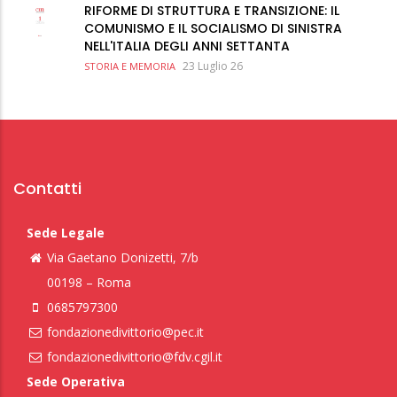
RIFORME DI STRUTTURA E TRANSIZIONE: IL
COMUNISMO E IL SOCIALISMO DI SINISTRA
NELL'ITALIA DEGLI ANNI SETTANTA
23 Luglio 26
STORIA E MEMORIA
Contatti
Sede Legale
Via Gaetano Donizetti, 7/b
00198 – Roma
0685797300
fondazionedivittorio@pec.it
fondazionedivittorio@fdv.cgil.it
Sede Operativa