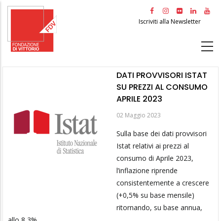
Salta
al
Iscriviti alla Newsletter
contenuto
principale
DATI PROVVISORI ISTAT
SU PREZZI AL CONSUMO
APRILE 2023
02 Maggio 2023
Sulla base dei dati provvisori
Istat relativi ai prezzi al
consumo di Aprile 2023,
l’inflazione riprende
consistentemente a crescere
(+0,5% su base mensile)
ritornando, su base annua,
allo 8,3%.