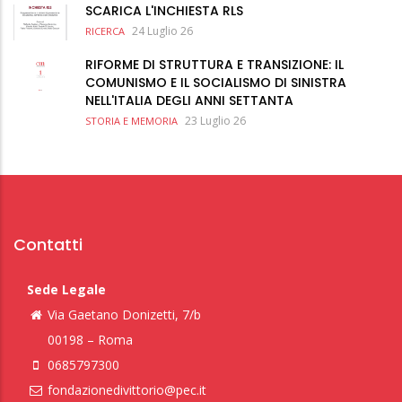
SCARICA L'INCHIESTA RLS
24 Luglio 26
RICERCA
RIFORME DI STRUTTURA E TRANSIZIONE: IL
COMUNISMO E IL SOCIALISMO DI SINISTRA
NELL'ITALIA DEGLI ANNI SETTANTA
23 Luglio 26
STORIA E MEMORIA
Contatti
Sede Legale
Via Gaetano Donizetti, 7/b
00198 – Roma
0685797300
fondazionedivittorio@pec.it