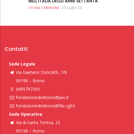
NELL'ITALIA DEGLI ANNI SETTANTA
23 Luglio 26
STORIA E MEMORIA
Contatti
Sede Legale
Via Gaetano Donizetti, 7/b
00198 – Roma
0685797300
fondazionedivittorio@pec.it
fondazionedivittorio@fdv.cgil.it
Sede Operativa
Via di Santa Teresa, 23
00198 – Roma