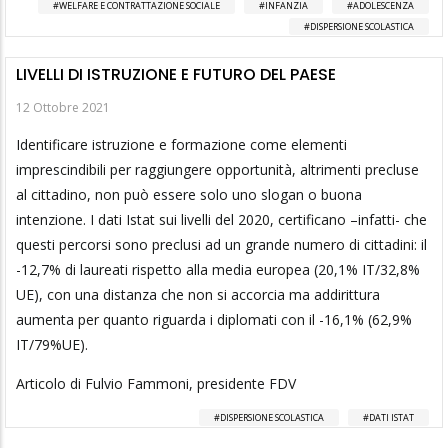
WELFARE E CONTRATTAZIONE SOCIALE
INFANZIA
ADOLESCENZA
DISPERSIONE SCOLASTICA
LIVELLI DI ISTRUZIONE E FUTURO DEL PAESE
12 Ottobre 2021
Identificare istruzione e formazione come elementi
imprescindibili per raggiungere opportunità, altrimenti precluse
al cittadino, non può essere solo uno slogan o buona
intenzione. I dati Istat sui livelli del 2020, certificano –infatti- che
questi percorsi sono preclusi ad un grande numero di cittadini: il
-12,7% di laureati rispetto alla media europea (20,1% IT/32,8%
UE), con una distanza che non si accorcia ma addirittura
aumenta per quanto riguarda i diplomati con il -16,1% (62,9%
IT/79%UE).
Articolo di Fulvio Fammoni, presidente FDV
DISPERSIONE SCOLASTICA
DATI ISTAT