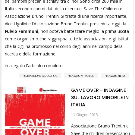
dei bambini precari e schiavi tra di noi. Sono circa 260 mila in
Italia secondo i primi dati della ricerca di Save The Children e
Associazione Bruno Trentin. Si tratta di una ricerca importante,
dice Ugolini e l'Associazione Bruno Trentin, presieduta oggi da
Fulvio Fammoni
, non poteva battezzare meglio la prima uscita
come organismo che raggruppa tutte le associazioni e gli istituti
che la Cgil ha promosso nel corso degli anni nel campo della
ricerca e della formazione.
in allegato l'articolo completo
DISPERSIONE SCOLASTICA
LAVORO MINORILE
LAVORO NERO
GAME OVER - INDAGINE
SUL LAVORO MINORILE IN
ITALIA
11 Giugno 2013
Associazione Bruno Trentin e
Save the children presentano i