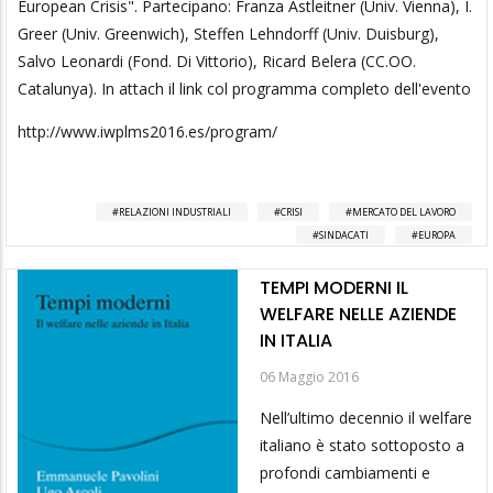
European Crisis". Partecipano: Franza Astleitner (Univ. Vienna), I.
Greer (Univ. Greenwich), Steffen Lehndorff (Univ. Duisburg),
Salvo Leonardi (Fond. Di Vittorio), Ricard Belera (CC.OO.
Catalunya). In attach il link col programma completo dell'evento
http://www.iwplms2016.es/program/
RELAZIONI INDUSTRIALI
CRISI
MERCATO DEL LAVORO
SINDACATI
EUROPA
TEMPI MODERNI IL
WELFARE NELLE AZIENDE
IN ITALIA
06 Maggio 2016
Nell’ultimo decennio il welfare
italiano è stato sottoposto a
profondi cambiamenti e