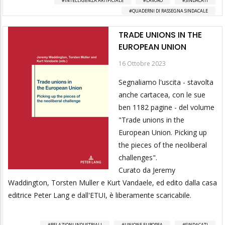
INTELLIGENZA ARTIFICIALE
LAVORO
SINDACATI
QUADERNI DI RASSEGNA SINDACALE
TRADE UNIONS IN THE
EUROPEAN UNION
16 Ottobre 2023
Segnaliamo l'uscita - stavolta
anche cartacea, con le sue
ben 1182 pagine - del volume
"Trade unions in the
European Union. Picking up
the pieces of the neoliberal
challenges".
Curato da Jeremy
Waddington, Torsten Muller e Kurt Vandaele, ed edito dalla casa
editrice Peter Lang e dall'ETUI, è liberamente scaricabile.
RELAZIONI INDUSTRIALI
UNIONE EUROPEA
SINDACATI