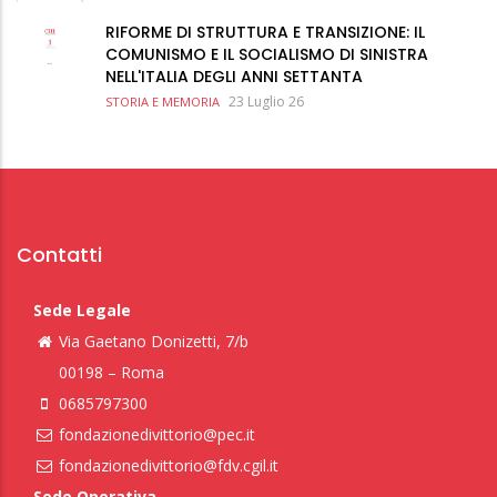
RIFORME DI STRUTTURA E TRANSIZIONE: IL
COMUNISMO E IL SOCIALISMO DI SINISTRA
NELL'ITALIA DEGLI ANNI SETTANTA
23 Luglio 26
STORIA E MEMORIA
Contatti
Sede Legale
Via Gaetano Donizetti, 7/b
00198 – Roma
0685797300
fondazionedivittorio@pec.it
fondazionedivittorio@fdv.cgil.it
Sede Operativa