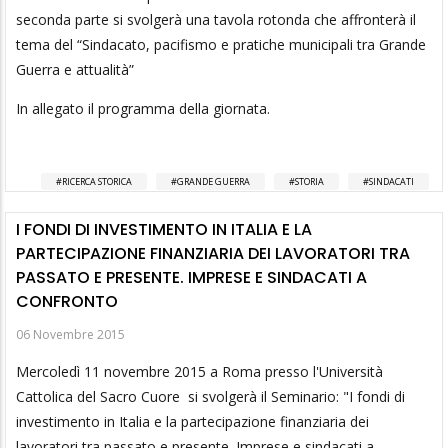
seconda parte si svolgerà una tavola rotonda che affronterà il
tema del “Sindacato, pacifismo e pratiche municipali tra Grande
Guerra e attualità”
In allegato il programma della giornata.
RICERCA STORICA
GRANDE GUERRA
STORIA
SINDACATI
I FONDI DI INVESTIMENTO IN ITALIA E LA
PARTECIPAZIONE FINANZIARIA DEI LAVORATORI TRA
PASSATO E PRESENTE. IMPRESE E SINDACATI A
CONFRONTO
06 Novembre 2015
Mercoledì 11 novembre 2015 a Roma presso l'Università
Cattolica del Sacro Cuore si svolgerà il Seminario: "I fondi di
investimento in Italia e la partecipazione finanziaria dei
lavoratori tra passato e presente. Imprese e sindacati a