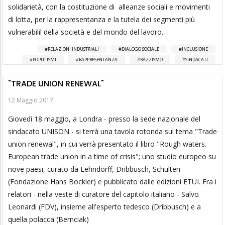
solidarietà, con la costituzione di alleanze sociali e movimenti
di lotta, per la rappresentanza e la tutela dei segmenti più
vulnerabilil della società e del mondo del lavoro.
RELAZIONI INDUSTRIALI
DIALOGO SOCIALE
INCLUSIONE
POPULISMI
RAPPRESENTANZA
RAZZISMO
SINDACATI
"TRADE UNION RENEWAL"
12 Maggio 2017
Giovedì 18 maggio, a Londra - presso la sede nazionale del
sindacato UNISON - si terrà una tavola rotonda sul tema "Trade
union renewal", in cui verrà presentato il libro "Rough waters.
European trade union in a time of crisis"; uno studio europeo su
nove paesi, curato da Lehndorff, Dribbusch, Schulten
(Fondazione Hans Bockler) e pubblicato dalle edizioni ETUI. Fra i
relatori - nella veste di curatore del capitolo italiano - Salvo
Leonardi (FDV), insieme all'esperto tedesco (Dribbusch) e a
quella polacca (Bernciak)