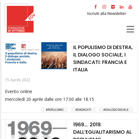
Salta
al
Iscriviti alla Newsletter
contenuto
principale
IL POPULISMO DI DESTRA,
IL DIALOGO SOCIALE, I
SINDACATI: FRANCIA E
ITALIA
15 Aprile 2022
Evento online
mercoledì 20 aprile dalle ore 17.00 alle 18.15
POPULISMO
SINDACATI
DIALOGO SOCIALE
1969…. 2019:
DALL’EGUALITARISMO AL