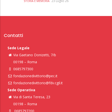
23 Luglio 26
STORIA E MEMORIA
Contatti
Sede Legale
Via Gaetano Donizetti, 7/b
00198 – Roma
0685797300
fondazionedivittorio@pec.it
fondazionedivittorio@fdv.cgil.it
Sede Operativa
Via di Santa Teresa, 23
00198 – Roma
0685797200