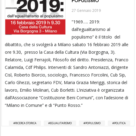
POPULISMO
27 Gennaio 2019
“1969….. 2019:
dall’egualitarismo al
populismo” è il titolo del
dibattito, che si svolgerà a Milano sabato 16 febbraio 2019 alle
ore 9.30, presso la Casa della Cultura (Via Borgogna, 3).
Relatore, Luigi Ferrajoli, Filosofo del diritto. Presidenza, Franco
Calamida, Cdf Philips. Interventi di: Sandro Antoniazzi, dirigente
Cisl, Roberto Biorcio, sociologo, Francesco Forcolini, Cub Sip,
Carlo Ghezzi, segretario FDV, Maria Grazia Meriggi, storica del
lavoro, Emilio Molinari, Cub Borletti. L’iniziativa è organizzata
dall’Associazione “Costituzione Beni Comuni”, con l’adesione di
“Milano in Comune” e di “Punto Rosso.”
RICERCA STORICA
EGUALITARISMO
POPULISMO
POLITICA