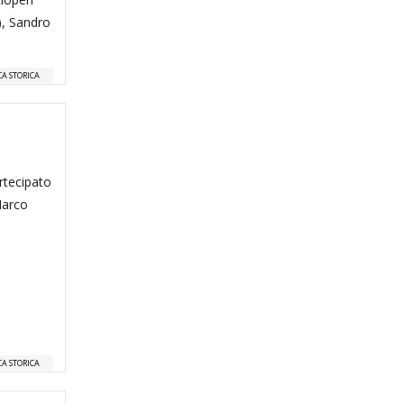
), Sandro
CA STORICA
rtecipato
Marco
CA STORICA