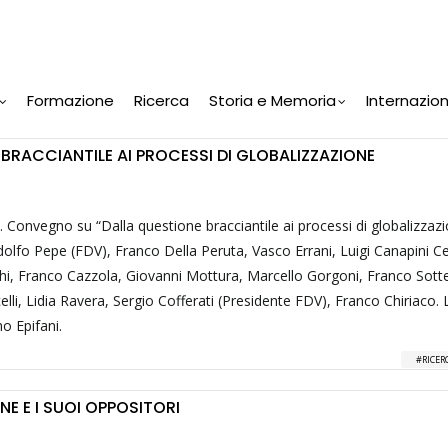
Formazione
Ricerca
Storia e Memoria
Internazio
BRACCIANTILE AI PROCESSI DI GLOBALIZZAZIONE
 Convegno su “Dalla questione bracciantile ai processi di globalizzazi
olfo Pepe (FDV), Franco Della Peruta, Vasco Errani, Luigi Canapini C
chi, Franco Cazzola, Giovanni Mottura, Marcello Gorgoni, Franco Sott
lli, Lidia Ravera, Sergio Cofferati (Presidente FDV), Franco Chiriaco. 
o Epifani.
RICER
NE E I SUOI OPPOSITORI