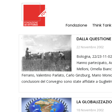
Salta
al
contenuto
principale
Fondazione
Think Tank
Main
Navigation
DALLA QUESTIONE 
22 Novembre 2002
Bologna, 22/23-11-02.
Hanno partecipato, Ad
Melloni, Ornella Bian
Ferrario, Valentino Parlato, Carlo Ginzburg, Mario Monice
conclusioni del Convegno sono state affidate a Guglielm
LA GLOBALIZZAZIO
18 Novembre 2002