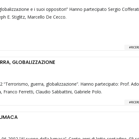
lobalizzazione e i suoi oppositori” Hanno partecipato Sergio Cofferat
ph E. Stiglitz, Marcello De Cecco.
RICER
RRA, GLOBALIZZAZIONE
2 “Terrorismo, guerra, globalizzazione”. Hanno partecipato: Prof. Ad
a, Franco Ferretti, Claudio Sabbattini, Gabriele Polo.
RICER
 LUMACA
06-2002 “Al suono della lumaca”. Cento anni di lotte contadine. Gli sc