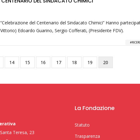
L CENTENARIO DEL SINDACATO CHIMICI
2. “Celebrazione del Centenario del Sindacato Chimici” Hanno partecipa
Vittorio) Edoardo Guarino, Sergio Cofferati, (Presidente FDV).
RICER
gina
Pagina
14
Pagina
15
Pagina
16
Pagina
17
Pagina
18
Pagina
19
Pagina
20
attuale
La Fondazione
erativa
Statuto
i Santa Teresa, 23
Trasparenza