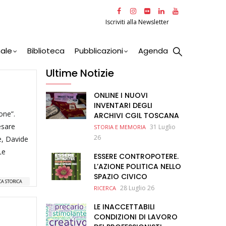
Iscriviti alla Newsletter
nale
Biblioteca
Pubblicazioni
Agenda
Ultime Notizie
ONLINE I NUOVI
INVENTARI DEGLI
one”.
ARCHIVI CGIL TOSCANA
esare
31 Luglio
STORIA E MEMORIA
26
e, Davide
Le
ESSERE CONTROPOTERE.
L’AZIONE POLITICA NELLO
SPAZIO CIVICO
CA STORICA
28 Luglio 26
RICERCA
LE INACCETTABILI
CONDIZIONI DI LAVORO