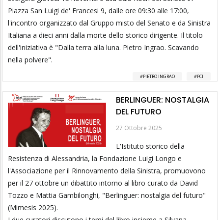
Piazza San Luigi de' Francesi 9, dalle ore 09:30 alle 17:00,
l'incontro organizzato dal Gruppo misto del Senato e da Sinistra
Italiana a dieci anni dalla morte dello storico dirigente. Il titolo
dell'iniziativa è "Dalla terra alla luna. Pietro Ingrao. Scavando
nella polvere".
PIETRO INGRAO
PCI
BERLINGUER: NOSTALGIA
DEL FUTURO
27 Ottobre 2025
L'Istituto storico della
Resistenza di Alessandria, la Fondazione Luigi Longo e
l'Associazione per il Rinnovamento della Sinistra, promuovono
per il 27 ottobre un dibattito intorno al libro curato da David
Tozzo e Mattia Gambilonghi, "Berlinguer: nostalgia del futuro"
(Mimesis 2025).
I due curatori discutono i temi del libro insieme a Silvana