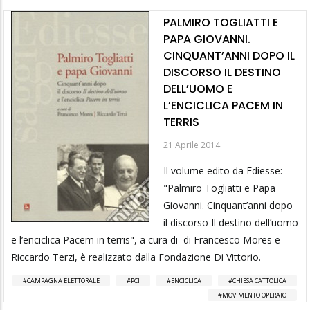
PALMIRO TOGLIATTI E
PAPA GIOVANNI.
CINQUANT’ANNI DOPO IL
DISCORSO IL DESTINO
DELL’UOMO E
L’ENCICLICA PACEM IN
TERRIS
21 Aprile 2014
Il volume edito da Ediesse:
"Palmiro Togliatti e Papa
Giovanni. Cinquant’anni dopo
il discorso Il destino dell’uomo
e l’enciclica Pacem in terris", a cura di di Francesco Mores e
Riccardo Terzi, è realizzato dalla Fondazione Di Vittorio.
CAMPAGNA ELETTORALE
PCI
ENCICLICA
CHIESA CATTOLICA
MOVIMENTO OPERAIO