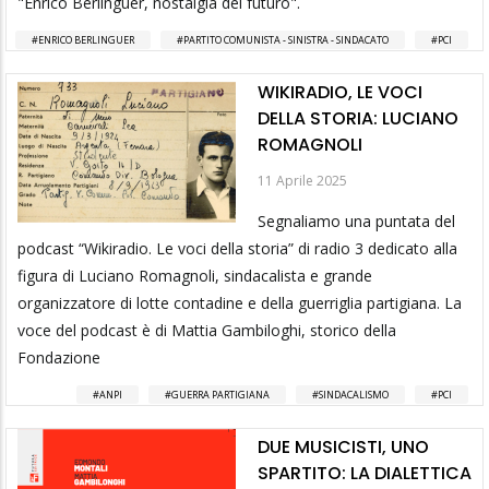
"Enrico Berlinguer, nostalgia del futuro".
ENRICO BERLINGUER
PARTITO COMUNISTA - SINISTRA - SINDACATO
PCI
WIKIRADIO, LE VOCI
DELLA STORIA: LUCIANO
ROMAGNOLI
11 Aprile 2025
Segnaliamo una puntata del
podcast “Wikiradio. Le voci della storia” di radio 3 dedicato alla
figura di Luciano Romagnoli, sindacalista e grande
organizzatore di lotte contadine e della guerriglia partigiana. La
voce del podcast è di Mattia Gambiloghi, storico della
Fondazione
ANPI
GUERRA PARTIGIANA
SINDACALISMO
PCI
DUE MUSICISTI, UNO
SPARTITO: LA DIALETTICA