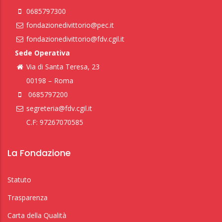
0685797300
fondazionedivittorio@pec.it
fondazionedivittorio@fdv.cgil.it
Sede Operativa
Via di Santa Teresa, 23
00198 – Roma
0685797200
segreteria@fdv.cgil.it
C.F: 97267070585
La Fondazione
Statuto
Trasparenza
Carta della Qualità