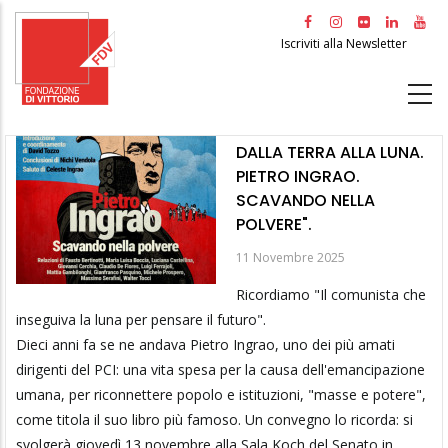
Salta
al
Iscriviti alla Newsletter
contenuto
principale
DALLA TERRA ALLA LUNA.
PIETRO INGRAO.
SCAVANDO NELLA
POLVERE".
11 Novembre 2025
Ricordiamo "Il comunista che
inseguiva la luna per pensare il futuro".
Dieci anni fa se ne andava Pietro Ingrao, uno dei più amati
dirigenti del PCI: una vita spesa per la causa dell'emancipazione
umana, per riconnettere popolo e istituzioni, "masse e potere",
come titola il suo libro più famoso. Un convegno lo ricorda: si
svolgerà giovedì 13 novembre alla Sala Koch del Senato in