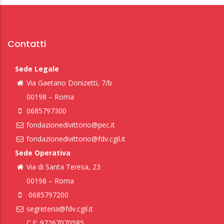
Contatti
Sede Legale
Via Gaetano Donizetti, 7/b
00198 – Roma
0685797300
fondazionedivittorio@pec.it
fondazionedivittorio@fdv.cgil.it
Sede Operativa
Via di Santa Teresa, 23
00198 – Roma
0685797200
segreteria@fdv.cgil.it
C.F: 97267070585