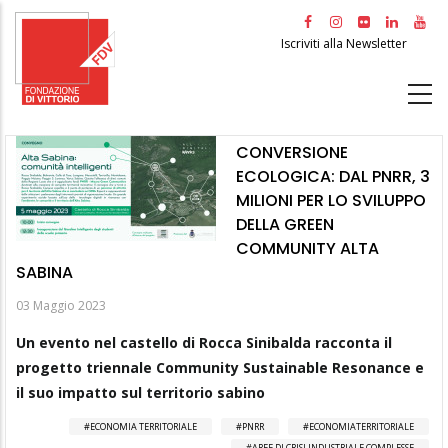
Salta
al
Iscriviti alla Newsletter
contenuto
principale
CONVERSIONE
ECOLOGICA: DAL PNRR, 3
MILIONI PER LO SVILUPPO
DELLA GREEN
COMMUNITY ALTA
SABINA
03 Maggio 2023
Un evento nel castello di Rocca Sinibalda racconta il
progetto triennale Community Sustainable Resonance e
il suo impatto sul territorio sabino
ECONOMIA TERRITORIALE
PNRR
ECONOMIATERRITORIALE
AREE DI CRISI INDUSTRIALE COMPLESSE