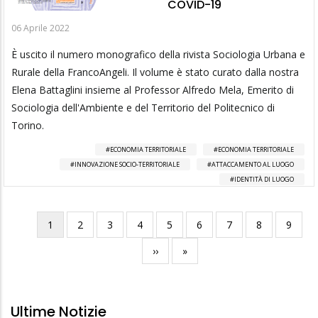
COVID-19
06 Aprile 2022
È uscito il numero monografico della rivista Sociologia Urbana e
Rurale della FrancoAngeli. Il volume è stato curato dalla nostra
Elena Battaglini insieme al Professor Alfredo Mela, Emerito di
Sociologia dell'Ambiente e del Territorio del Politecnico di
Torino.
ECONOMIA TERRITORIALE
ECONOMIA TERRITORIALE
INNOVAZIONE SOCIO-TERRITORIALE
ATTACCAMENTO AL LUOGO
IDENTITÀ DI LUOGO
Pagina
1
Pagina
2
Pagina
3
Pagina
4
Pagina
5
Pagina
6
Pagina
7
Pagina
8
Pagina
9
Paginazione
attuale
Pagina
››
Ultima
»
successiva
pagina
Ultime Notizie