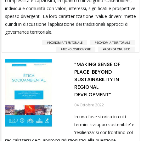
complessità e capziosità, in quanto coinvolgono stakeholders,
individui e comunità con valori, interessi, significati e prospettive
spesso divergenti. La loro caratterizzazione “value-driven” mette
quindi in discussione l’applicazione dei tradizionali approcci di
governance territoriale.
ECONOMIA TERRITORIALE
ECONOMIA TERRITORIALE
TECNOLOGIE CIVICHE
AGENDA ONU 2030
“MAKING SENSE OF
PLACE. BEYOND
SUSTAINABILITY IN
REGIONAL
DEVELOPMENT”
04 Ottobre 2022
In una fase storica in cui i
termini ‘sviluppo sostenibile’ e
‘resilienza’ si confrontano col
radicalizzarsi degli approcci riduzionistici alla questione