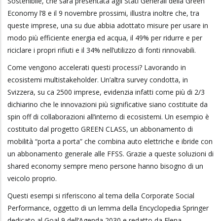
Sostenibile, che sarà presentata agli Stati Generali della Green
Economy l’8 e il 9 novembre prossimi, illustra inoltre che, tra
queste imprese, una su due abbia adottato misure per usare in
modo più efficiente energia ed acqua, il 49% per ridurre e per
riciclare i propri rifiuti e il 34% nell’utilizzo di fonti rinnovabili.
Come vengono accelerati questi processi? Lavorando in
ecosistemi multistakeholder. Un’altra survey condotta, in
Svizzera, su ca 2500 imprese, evidenzia infatti come più di 2/3
dichiarino che le innovazioni più significative siano costituite da
spin off di collaborazioni all’interno di ecosistemi. Un esempio è
costituito dal progetto GREEN CLASS, un abbonamento di
mobilità “porta a porta” che combina auto elettriche e ibride con
un abbonamento generale alle FFSS. Grazie a queste soluzioni di
shared economy sempre meno persone hanno bisogno di un
veicolo proprio.
Questi esempi si riferiscono al tema della Corporate Social
Performance, oggetto di un lemma della Encyclopedia Springer
dedicato al Goal 9 dell’Agenda 2030 e redatto da Elena