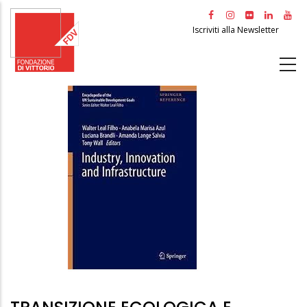
Salta
al
Iscriviti alla Newsletter
contenuto
principale