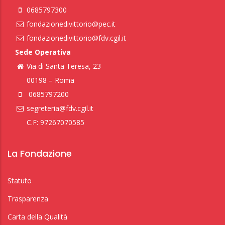
0685797300
fondazionedivittorio@pec.it
fondazionedivittorio@fdv.cgil.it
Sede Operativa
Via di Santa Teresa, 23
00198 – Roma
0685797200
segreteria@fdv.cgil.it
C.F: 97267070585
La Fondazione
Statuto
Trasparenza
Carta della Qualità