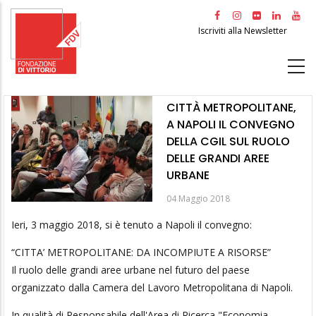
Salta
al
Iscriviti alla Newsletter
contenuto
principale
CITTÀ METROPOLITANE,
A NAPOLI IL CONVEGNO
DELLA CGIL SUL RUOLO
DELLE GRANDI AREE
URBANE
04 Maggio 2018
Ieri, 3 maggio 2018, si è tenuto a Napoli il convegno:
“CITTA’ METROPOLITANE: DA INCOMPIUTE A RISORSE”
Il ruolo delle grandi aree urbane nel futuro del paese
organizzato dalla Camera del Lavoro Metropolitana di Napoli.
In qualità di Responsabile dell'Area di Ricerca "Economia