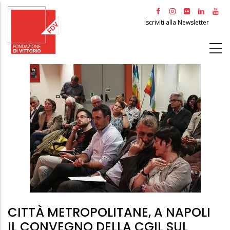
Salta
al
Iscriviti alla Newsletter
contenuto
principale
CITTÀ METROPOLITANE, A NAPOLI
IL CONVEGNO DELLA CGIL SUL