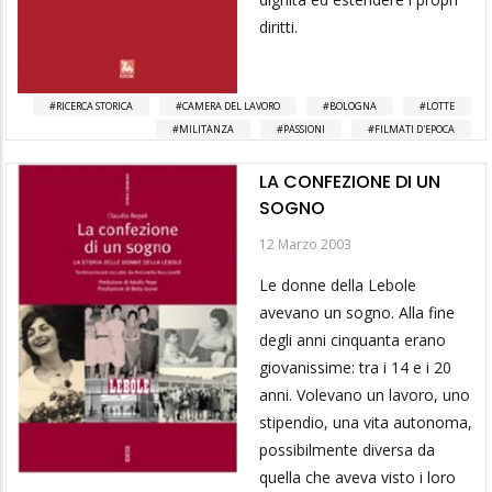
diritti.
RICERCA STORICA
CAMERA DEL LAVORO
BOLOGNA
LOTTE
MILITANZA
PASSIONI
FILMATI D'EPOCA
LA CONFEZIONE DI UN
SOGNO
12 Marzo 2003
Le donne della Lebole
avevano un sogno. Alla fine
degli anni cinquanta erano
giovanissime: tra i 14 e i 20
anni. Volevano un lavoro, uno
stipendio, una vita autonoma,
possibilmente diversa da
quella che aveva visto i loro