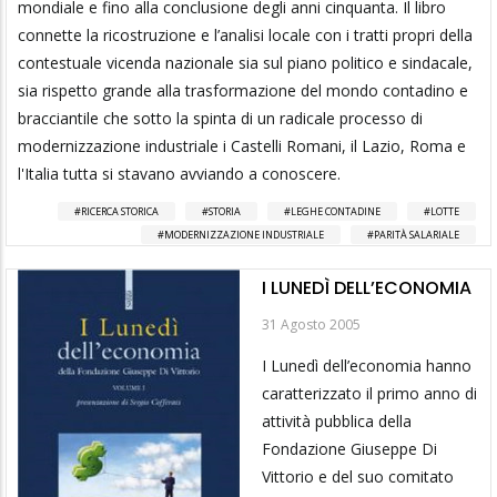
mondiale e fino alla conclusione degli anni cinquanta. Il libro
connette la ricostruzione e l’analisi locale con i tratti propri della
contestuale vicenda nazionale sia sul piano politico e sindacale,
sia rispetto grande alla trasformazione del mondo contadino e
bracciantile che sotto la spinta di un radicale processo di
modernizzazione industriale i Castelli Romani, il Lazio, Roma e
l'Italia tutta si stavano avviando a conoscere.
RICERCA STORICA
STORIA
LEGHE CONTADINE
LOTTE
MODERNIZZAZIONE INDUSTRIALE
PARITÀ SALARIALE
I LUNEDÌ DELL’ECONOMIA
31 Agosto 2005
I Lunedì dell’economia hanno
caratterizzato il primo anno di
attività pubblica della
Fondazione Giuseppe Di
Vittorio e del suo comitato