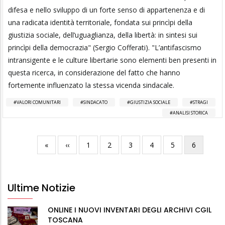
difesa e nello sviluppo di un forte senso di appartenenza e di
una radicata identità territoriale, fondata sui princìpi della
giustizia sociale, dell’uguaglianza, della libertà: in sintesi sui
princìpi della democrazia" (Sergio Cofferati). "L’antifascismo
intransigente e le culture libertarie sono elementi ben presenti in
questa ricerca, in considerazione del fatto che hanno
fortemente influenzato la stessa vicenda sindacale.
VALORI COMUNITARI
SINDACATO
GIUSTIZIA SOCIALE
STRAGI
ANALISI STORICA
Prima
«
Pagina
‹‹
Pagina
1
Pagina
2
Pagina
3
Pagina
4
Pagina
5
Pagina
6
Paginazione
pagina
precedente
attuale
Ultime Notizie
ONLINE I NUOVI INVENTARI DEGLI ARCHIVI CGIL
TOSCANA