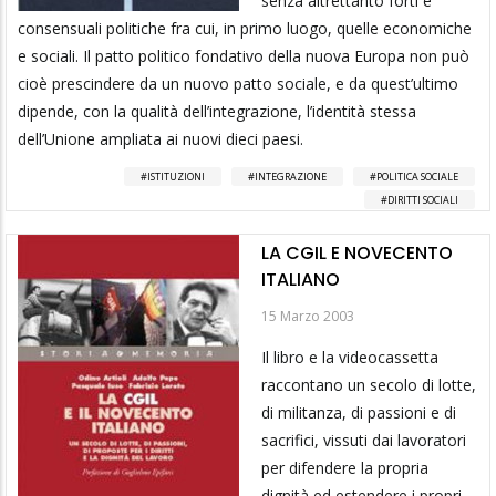
senza altrettanto forti e
consensuali politiche fra cui, in primo luogo, quelle economiche
e sociali. Il patto politico fondativo della nuova Europa non può
cioè prescindere da un nuovo patto sociale, e da quest’ultimo
dipende, con la qualità dell’integrazione, l’identità stessa
dell’Unione ampliata ai nuovi dieci paesi.
ISTITUZIONI
INTEGRAZIONE
POLITICA SOCIALE
DIRITTI SOCIALI
LA CGIL E NOVECENTO
ITALIANO
15 Marzo 2003
Il libro e la videocassetta
raccontano un secolo di lotte,
di militanza, di passioni e di
sacrifici, vissuti dai lavoratori
per difendere la propria
dignità ed estendere i propri