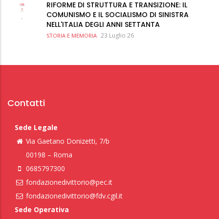
RIFORME DI STRUTTURA E TRANSIZIONE: IL
COMUNISMO E IL SOCIALISMO DI SINISTRA
NELL'ITALIA DEGLI ANNI SETTANTA
23 Luglio 26
STORIA E MEMORIA
Contatti
Sede Legale
Via Gaetano Donizetti, 7/b
00198 – Roma
0685797300
fondazionedivittorio@pec.it
fondazionedivittorio@fdv.cgil.it
Sede Operativa