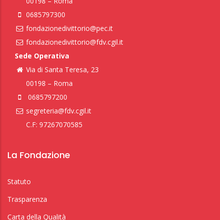
00198 – Roma
0685797300
fondazionedivittorio@pec.it
fondazionedivittorio@fdv.cgil.it
Sede Operativa
Via di Santa Teresa, 23
00198 – Roma
0685797200
segreteria@fdv.cgil.it
C.F: 97267070585
La Fondazione
Statuto
Trasparenza
Carta della Qualità