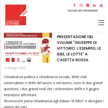
Salta
al
Iscriviti alla Newsletter
contenuto
principale
PRESENTAZIONE DEL
VOLUME "GIUSEPPE DI
VITTORIO. L'ESEMPIO, LE
IDEE, LE LOTTE" A
CASETTA ROSSA
19 Maggio 2025
Cittadinanza politica e cittadinanza sociale, diritti civili
universalistici e diritti del lavoro e nel lavoro, sono le due grandi
questioni, i due grandi nodi che i referendum dell’8 e 9 giugno
intendono affrontare.
Riconoscere piena cittadinanza agli italiani “di fatto” e abrogare i
pilastri del Jobs...