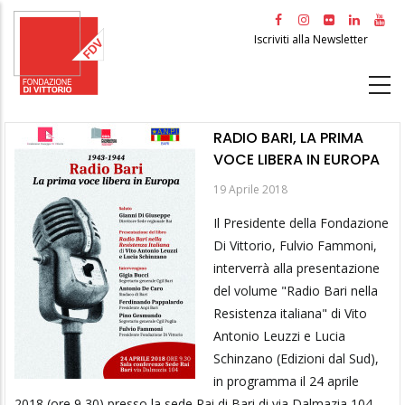
Salta
al
Iscriviti alla Newsletter
contenuto
principale
RADIO BARI, LA PRIMA
VOCE LIBERA IN EUROPA
19 Aprile 2018
Il Presidente della Fondazione
Di Vittorio, Fulvio Fammoni,
interverrà alla presentazione
del volume "Radio Bari nella
Resistenza italiana" di Vito
Antonio Leuzzi e Lucia
Schinzano (Edizioni dal Sud),
in programma il 24 aprile
2018 (ore 9,30) presso la sede Rai di Bari di via Dalmazia 104.