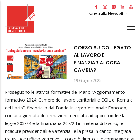
Salta
al
Iscriviti alla Newsletter
contenuto
principale
CORSO SU COLLEGATO
AL LAVORO E
FINANZIARIA: COSA
CAMBIA?
19 Giugno 2025
Proseguono le attività formative del Piano “Aggiornamento
formativo 2024: Camere del lavoro territoriali e CGIL di Roma e
del Lazio”, finanziato dal Fondo Interprofessionale Foncoop,
con una giornata di formazione dedicata ad approfondire la
legge 203/24 e la finanziaria 207/24 in materia di lavoro, le
ricadute previdenziali e vartenziali e la presa in carico integrata
tra INCA e Ufficio Vertenze. Il corso è diretto alle compagne e ai