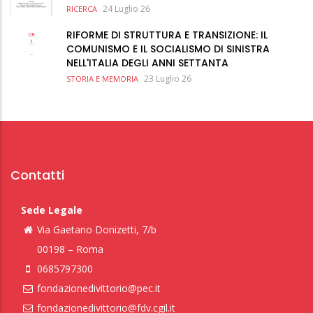
24 Luglio 26
RICERCA
RIFORME DI STRUTTURA E TRANSIZIONE: IL
COMUNISMO E IL SOCIALISMO DI SINISTRA
NELL'ITALIA DEGLI ANNI SETTANTA
23 Luglio 26
STORIA E MEMORIA
Contatti
Sede Legale
Via Gaetano Donizetti, 7/b
00198 – Roma
0685797300
fondazionedivittorio@pec.it
fondazionedivittorio@fdv.cgil.it