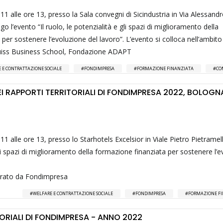
 11 alle ore 13, presso la Sala convegni di Sicindustria in Via Alessand
o l’evento “Il ruolo, le potenzialità e gli spazi di miglioramento della
per sostenere l’evoluzione del lavoro”. L’evento si colloca nell’ambito
Luiss Business School, Fondazione ADAPT
 E CONTRATTAZIONE SOCIALE
FONDIMPRESA
FORMAZIONE FINANZIATA
CO
I RAPPORTI TERRITORIALI DI FONDIMPRESA 2022, BOLOGNA
 11 alle ore 13, presso lo Starhotels Excelsior in Viale Pietro Pietramel
gli spazi di miglioramento della formazione finanziata per sostenere l’
 curato da Fondimpresa
WELFARE E CONTRATTAZIONE SOCIALE
FONDIMPRESA
FORMAZIONE F
TORIALI DI FONDIMPRESA - ANNO 2022