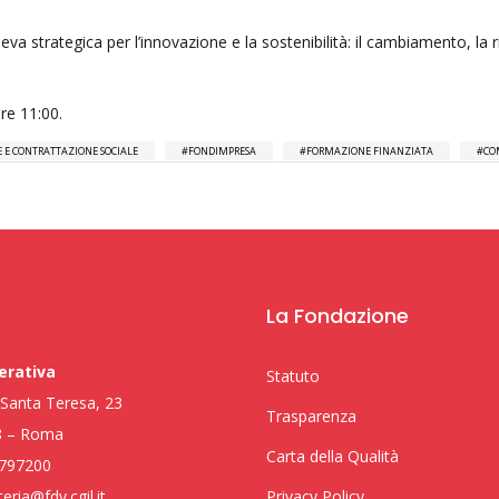
a strategica per l’innovazione e la sostenibilità: il cambiamento, la r
ore 11:00.
 E CONTRATTAZIONE SOCIALE
FONDIMPRESA
FORMAZIONE FINANZIATA
CO
La Fondazione
erativa
Statuto
i Santa Teresa, 23
Trasparenza
8 – Roma
Carta della Qualità
797200
eria@fdv.cgil.it
Privacy Policy