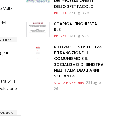
DEI PROFESSIONISTI
DELLO SPETTACOLO
ro Volta
27 Luglio 26
RICERCA
 del
SCARICA L'INCHIESTA
RLS
24 Luglio 26
RICERCA
MPETENZE
RIFORME DI STRUTTURA
E TRANSIZIONE: IL
, 18
COMUNISMO E IL
SOCIALISMO DI SINISTRA
NELL'ITALIA DEGLI ANNI
SETTANTA
lara 51 a
23 Luglio
STORIA E MEMORIA
evoluzione
26
INANZIATA