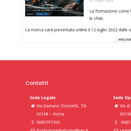
07 Luglio 2022
La formazione come lev
le sfide.
La ricerca sarà presentata online il 12 luglio 2022 dalle 
WELFARE
Contatti
Sede Legale
Sede Op
Via Gaetano Donizetti, 7/b
Via d
00198 – Roma
0019
0685797300
0685
fondazionedivittorio@pec.it
segret