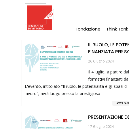
Salta
al
contenuto
principale
Fondazione
Think Tank
Main
Navigation
IL RUOLO, LE POT
FINANZIATA PER S
26 Giugno 2024
Il 4 luglio, a partire d
formativi finanziati d
L'evento, intitolato "Il ruolo, le potenzialità e gli spaz
lavoro", avrà luogo presso la prestigiosa
WELFARE
PRESENTAZIONE DE
17 Giugno 2024