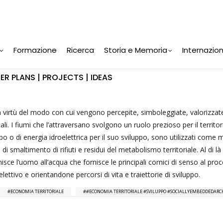
Formazione
Ricerca
Storia e Memoria
Internazio
ER PLANS | PROJECTS | IDEAS
 in virtù del modo con cui vengono percepite, simboleggiate, valorizzat
li. I fiumi che l’attraversano svolgono un ruolo prezioso per il territor
o o di energia idroelettrica per il suo sviluppo, sono utilizzati come m
 smaltimento di rifiuti e residui del metabolismo territoriale. Al di là 
unisce l’uomo all’acqua che fornisce le principali cornici di senso al pro
ettivo e orientandone percorsi di vita e traiettorie di sviluppo.
ECONOMIA TERRITORIALE
#ECONOMIA TERRITORIALE #SVILUPPO #SOCIALLYEMBEDDEDARC