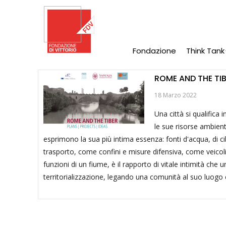
Salta
al
contenuto
principale
Fondazione
Think Tank
Main
Navigation
ROME AND THE TIB
18 Marzo 2022
Una città si qualifica
le sue risorse ambienta
esprimono la sua più intima essenza: fonti d'acqua, di cib
trasporto, come confini e misure difensiva, come veicoli di
funzioni di un fiume, è il rapporto di vitale intimità che 
territorializzazione, legando una comunità al suo luogo el