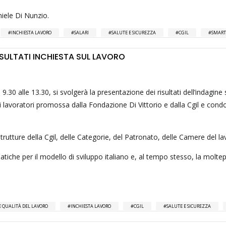
aniele Di Nunzio.
INCHIESTA LAVORO
SALARI
SALUTE E SICUREZZA
CGIL
SMART
SULTATI INCHIESTA SUL LAVORO
e 9.30 alle 13.30, si svolgerà la presentazione dei risultati dell’indagine 
dei lavoratori promossa dalla Fondazione Di Vittorio e dalla Cgil e cond
strutture della Cgil, delle Categorie, del Patronato, delle Camere del la
matiche per il modello di sviluppo italiano e, al tempo stesso, la moltepl
E QUALITÀ DEL LAVORO
INCHIESTA LAVORO
CGIL
SALUTE E SICUREZZA