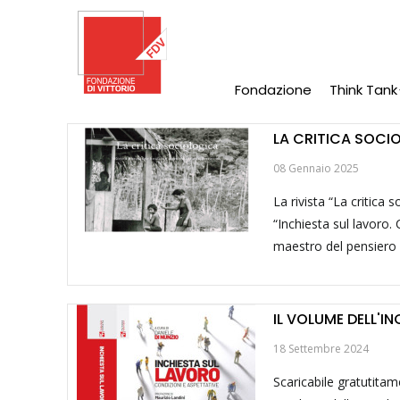
Salta
al
contenuto
principale
Fondazione
Think Tank
Main
Navigation
LA CRITICA SOCI
08 Gennaio 2025
La rivista “La critica 
“Inchiesta sul lavoro. 
maestro del pensiero s
IL VOLUME DELL'I
18 Settembre 2024
Scaricabile gratutitame