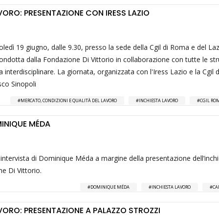
VORO: PRESENTAZIONE CON IRESS LAZIO
edì 19 giugno, dalle 9.30, presso la sede della Cgil di Roma e del Laz
 condotta dalla Fondazione Di Vittorio in collaborazione con tutte le str
a interdisciplinare. La giornata, organizzata con l'Iress Lazio e la Cgil
sco Sinopoli
MERCATO, CONDIZIONI E QUALITÀ DEL LAVORO
INCHIESTA LAVORO
CGIL RO
MINIQUE MÉDA
ll'intervista di Dominique Méda a margine della presentazione dell’inchi
e Di Vittorio.
DOMINIQUE MÉDA
INCHIESTA LAVORO
CA
VORO: PRESENTAZIONE A PALAZZO STROZZI