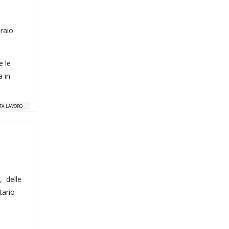
braio
e le
a in
TA LAVORO
e
, delle
tario