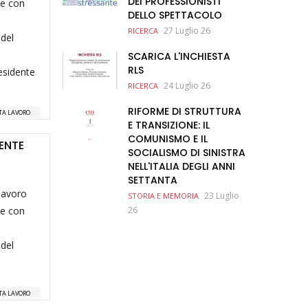
DEI PROFESSIONISTI
 e con
DELLO SPETTACOLO
27 Luglio 26
RICERCA
 del
SCARICA L'INCHIESTA
RLS
esidente
24 Luglio 26
RICERCA
RIFORME DI STRUTTURA
TA LAVORO
E TRANSIZIONE: IL
COMUNISMO E IL
ENTE
SOCIALISMO DI SINISTRA
NELL'ITALIA DEGLI ANNI
SETTANTA
 lavoro
23 Luglio
STORIA E MEMORIA
 e con
26
 del
TA LAVORO