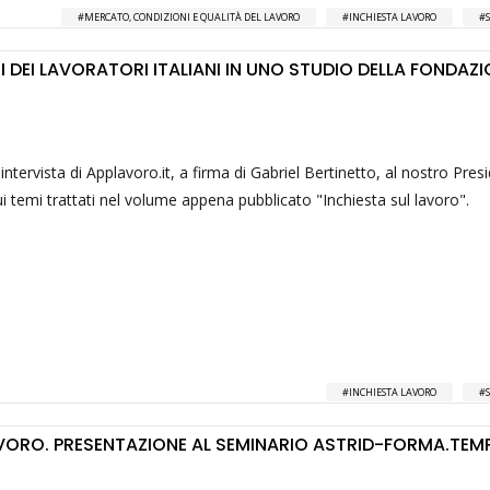
MERCATO, CONDIZIONI E QUALITÀ DEL LAVORO
INCHIESTA LAVORO
I DEI LAVORATORI ITALIANI IN UNO STUDIO DELLA FONDAZI
l'intervista di Applavoro.it, a firma di Gabriel Bertinetto, al nostro Pres
i temi trattati nel volume appena pubblicato "Inchiesta sul lavoro".
INCHIESTA LAVORO
AVORO. PRESENTAZIONE AL SEMINARIO ASTRID-FORMA.TEM