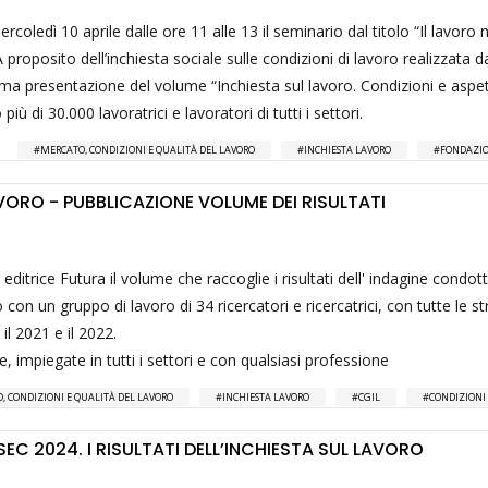
rcoledì 10 aprile dalle ore 11 alle 13 il seminario dal titolo “Il lavoro ne
 proposito dell’inchiesta sociale sulle condizioni di lavoro realizzata da
ma presentazione del volume “Inchiesta sul lavoro. Condizioni e aspet
iù di 30.000 lavoratrici e lavoratori di tutti i settori.
MERCATO, CONDIZIONI E QUALITÀ DEL LAVORO
INCHIESTA LAVORO
FONDAZIO
VORO - PUBBLICAZIONE VOLUME DEI RISULTATI
editrice Futura il volume che raccoglie i risultati dell' indagine condott
con un gruppo di lavoro di 34 ricercatori e ricercatrici, con tutte le st
 il 2021 e il 2022.
, impiegate in tutti i settori e con qualsiasi professione
, CONDIZIONI E QUALITÀ DEL LAVORO
INCHIESTA LAVORO
CGIL
CONDIZIONI 
SEC 2024. I RISULTATI DELL’INCHIESTA SUL LAVORO