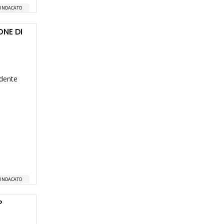
SINDACATO
ONE DI
idente
SINDACATO
P