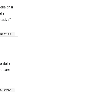
lla crisi
lla
tative”
NE ASTRID
a dalla
rutture
DI LAVORO