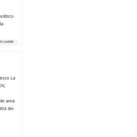
olitico-
la
TA LAVORO
resso La
FDV,
ile area
ttà dei