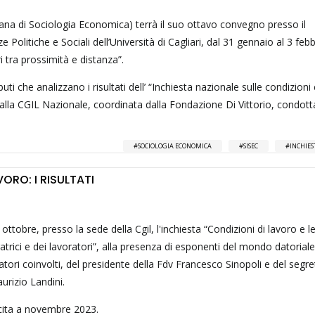
iana di Sociologia Economica) terrà il suo ottavo convegno presso il
 Politiche e Sociali dell’Università di Cagliari, dal 31 gennaio al 3 feb
 tra prossimità e distanza”.
 che analizzano i risultati dell’ “Inchiesta nazionale sulle condizioni 
dalla CGIL Nazionale, coordinata dalla Fondazione Di Vittorio, condott
SOCIOLOGIA ECONOMICA
SISEC
INCHIES
VORO: I RISULTATI
ttobre, presso la sede della Cgil, l'inchiesta “Condizioni di lavoro e l
ratrici e dei lavoratori”, alla presenza di esponenti del mondo datoriale
rcatori coinvolti, del presidente della Fdv Francesco Sinopoli e del segre
urizio Landini.
uscita a novembre 2023.