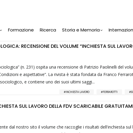
Formazione
Ricerca
Storia e Memoria
Internazio
OLOGICA: RECENSIONE DEL VOLUME “INCHIESTA SUL LAVO
sociologica” (n. 231) ospita una recensione di Patrizio Paolinelli del vo
Condizioni e aspettative”. La rivista è stata fondata da Franco Ferrarot
ociologico, e contiene uno dei suoi ultimi saggi...
INCHIESTA LAVORO
FERRAROTTI
S
NCHIESTA SUL LAVORO DELLA FDV SCARICABILE GRATUITAM
nte dal nostro sito il volume che raccoglie i risultati dell'inchiesta sul