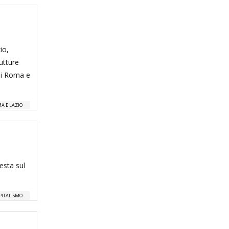
io,
utture
 di Roma e
MA E LAZIO
esta sul
PITALISMO