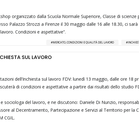
kshop organizzato dalla Scuola Normale Superiore, Classe di scienze p
resso Palazzo Strozzi a Firenze il 30 maggio dalle 16 alle 18.30, ci sarà 
lavoro. Condizioni e aspettative”.
MERCATO, CONDIZIONI E QUALITÀ DEL LAVORO
INCHIES
NCHIESTA SUL LAVORO
azioni dell’Inchiesta sul lavoro FDV: lunedì 13 maggio, dalle ore 18 p
discuterà di condizioni e aspettative a partire dai risultati dello studio 
 e sociologa del lavoro, e ne discutono: Daniele Di Nunzio, responsab
ore al Decentramento, Partecipazione e Servizi al Territorio per la Ci
M CGIL.