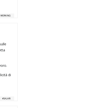
 WORKING
sulle
otta
voro.
icità di
SALARI