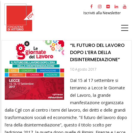
Salta
al
Iscriviti alla Newsletter
contenuto
principale
“IL FUTURO DEL LAVORO
DOPO L’ERA DELLA
DISINTERMEDIAZIONE”
10 Agosto 2017
Dal 15 al 17 settembre si
terranno a Lecce le Giornate
del Lavoro, la grande
manifestazione organizzata
dalla Cgil con al centro i temi del lavoro, dei diritti e delle grandi
trasformazioni sociali ed economiche. ”Il futuro del lavoro dopo
l’era della disintermediazione”, questo il titolo scelto per
l’edizione 2017, la quarta dopo quelle di Rimini, Firenze e Lecce.