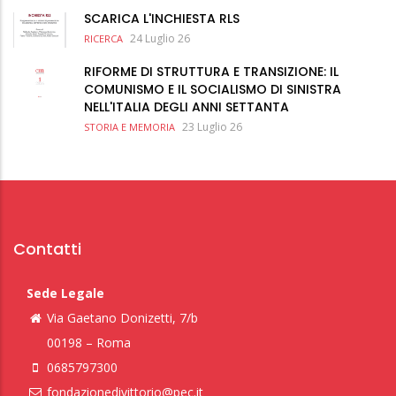
SCARICA L'INCHIESTA RLS
24 Luglio 26
RICERCA
RIFORME DI STRUTTURA E TRANSIZIONE: IL
COMUNISMO E IL SOCIALISMO DI SINISTRA
NELL'ITALIA DEGLI ANNI SETTANTA
23 Luglio 26
STORIA E MEMORIA
Contatti
Sede Legale
Via Gaetano Donizetti, 7/b
00198 – Roma
0685797300
fondazionedivittorio@pec.it