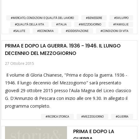
MERCATO, CONDIZIONI E QUALITÀ DEL LAVORO
BENESSERE
SVILUPPO
QUALITÀ DELLA VITA
ITALIA
MEZZOGIORNO
FAMIGLIE
SALUTE
ECONOMIA
SODDISFAZIONE
CONDIZIONI DI VITA
PRIMA E DOPO LA GUERRA. 1936 - 1946. IL LUNGO
DECENNIO DEL MEZZOGIORNO
27 Ottobre 2015
Il volume di Gloria Chianese, "Prima e dopo la guerra. 1936 -
1946. Il lungo decennio del Mezzogiorno" sarà presentato
giovedì 29 ottobre 2015 presso l'Aula Magna del Liceo classico
G. D'Annunzio di Pescara con inizio alle ore 9.30. In allegato il
programma completo.
RICERCA STORICA
MEZZOGIORNO
GUERRA
PRIMA E DOPO LA
GUERRA