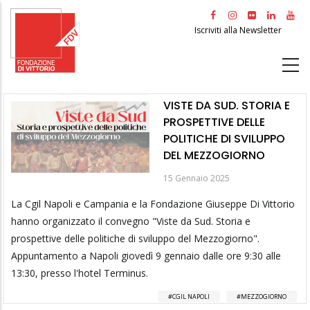
Salta
al
Iscriviti alla Newsletter
contenuto
principale
VISTE DA SUD. STORIA E
PROSPETTIVE DELLE
POLITICHE DI SVILUPPO
DEL MEZZOGIORNO
15 Gennaio 2025
La Cgil Napoli e Campania e la Fondazione Giuseppe Di Vittorio
hanno organizzato il convegno "Viste da Sud. Storia e
prospettive delle politiche di sviluppo del Mezzogiorno".
Appuntamento a Napoli giovedì 9 gennaio dalle ore 9:30 alle
13:30, presso l'hotel Terminus.
CGIL NAPOLI
MEZZOGIORNO