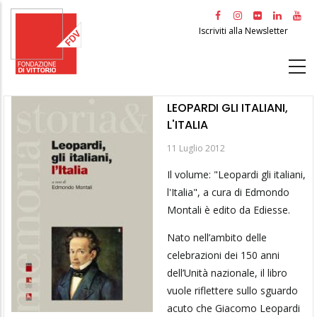
Salta
al
Iscriviti alla Newsletter
contenuto
principale
LEOPARDI GLI ITALIANI,
L'ITALIA
11 Luglio 2012
Il volume: "Leopardi gli italiani,
l'Italia", a cura di Edmondo
Montali è edito da Ediesse.
Nato nell’ambito delle
celebrazioni dei 150 anni
dell’Unità nazionale, il libro
vuole riflettere sullo sguardo
acuto che Giacomo Leopardi