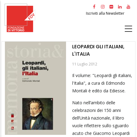
Salta
al
Iscriviti alla Newsletter
contenuto
principale
LEOPARDI GLI ITALIANI,
L'ITALIA
11 Luglio 2012
Il volume: "Leopardi gli italiani,
l'Italia", a cura di Edmondo
Montali è edito da Ediesse.
Nato nell’ambito delle
celebrazioni dei 150 anni
dell’Unità nazionale, il libro
vuole riflettere sullo sguardo
acuto che Giacomo Leopardi