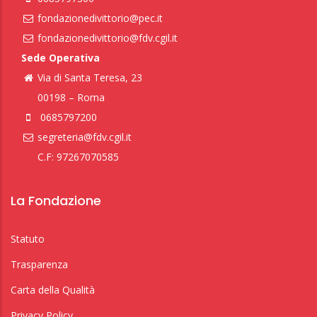
fondazionedivittorio@pec.it
fondazionedivittorio@fdv.cgil.it
Sede Operativa
Via di Santa Teresa, 23
00198 – Roma
0685797200
segreteria@fdv.cgil.it
C.F: 97267070585
La Fondazione
Statuto
Trasparenza
Carta della Qualità
Privacy Policy