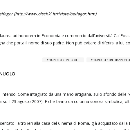
lfagor (
http://www.olschki.it/riviste/belfagor.htm
)
a laurea ad honorem in Economia e commercio dall’università Ca’ Foscar
gna che porta il nome di suo padre. Non può evitare di riferirsi a lui, 
BRUNO TRENTIN - SCRITTI
BRUNO TRENTIN - HANNO SCRI
GNUOLO
e, intenso. Come intagliato da una mano artigiana, sullo sfondo delle 
rso il 23 agosto 2007). E che fanno da colonna sonora simbolica, olt
entato l'altro ieri alla casa del Cinema di Roma, già acquistato dalla 