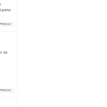
.
l primo
TTO DI LUI
o: da
TTO DI LUI