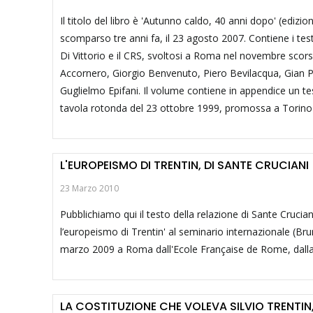
Il titolo del libro è 'Autunno caldo, 40 anni dopo' (edizi
scomparso tre anni fa, il 23 agosto 2007. Contiene i tes
Di Vittorio e il CRS, svoltosi a Roma nel novembre sco
Accornero, Giorgio Benvenuto, Piero Bevilacqua, Gian Pri
Guglielmo Epifani. Il volume contiene in appendice un test
tavola rotonda del 23 ottobre 1999, promossa a Torino d
L'EUROPEISMO DI TRENTIN, DI SANTE CRUCIANI
23 Marzo 2010
Pubblichiamo qui il testo della relazione di Sante Crucia
l’europeismo di Trentin' al seminario internazionale (Bru
marzo 2009 a Roma dall'Ecole Française de Rome, dalla Fo
LA COSTITUZIONE CHE VOLEVA SILVIO TRENTIN,