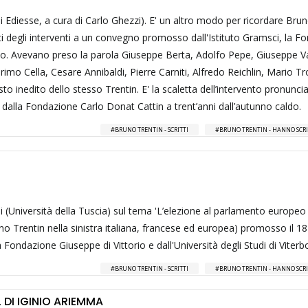
oni Ediesse, a cura di Carlo Ghezzi). E' un altro modo per ricordare Bru
ti degli interventi a un convegno promosso dall'Istituto Gramsci, la F
rso. Avevano preso la parola Giuseppe Berta, Adolfo Pepe, Giuseppe Va
mo Cella, Cesare Annibaldi, Pierre Carniti, Alfredo Reichlin, Mario Tro
o inedito dello stesso Trentin. E' la scaletta dell’intervento pronuncia
alla Fondazione Carlo Donat Cattin a trent’anni dall’autunno caldo.
BRUNO TRENTIN - SCRITTI
BRUNO TRENTIN - HANNO SCRI
ni (Università della Tuscia) sul tema 'L’elezione al parlamento europeo
no Trentin nella sinistra italiana, francese ed europea) promosso il 18
ndazione Giuseppe di Vittorio e dall'Università degli Studi di Viterb
BRUNO TRENTIN - SCRITTI
BRUNO TRENTIN - HANNO SCRI
 DI IGINIO ARIEMMA