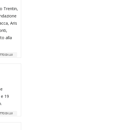
no Trentin,
ondazione
cca, Aris
nti,
to alla
TTO DI LUI
 e
 e 19
o.
TTO DI LUI