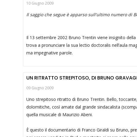
10 Giugno 2009
Il saggio che segue è apparso sull'ultimo numero di Be
Il 13 settembre 2002 Bruno Trentin viene insignito dell
trova a pronunciare la sua lectio doctoralis nell’aula ma
ma impegnative parole.
UN RITRATTO STREPITOSO, DI BRUNO GRAVA
09 Giugno 2009
Uno strepitoso ritratto di Bruno Trentin. Bello, toccant
dolomitiche, così amate dal grande sindacalista (scompa
quella musicale di Maurizio Abeni.
È questo il documentario di Franco Giraldi su Bruno, pres