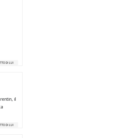
TTO DI LUI
entin, il
ta
TTO DI LUI