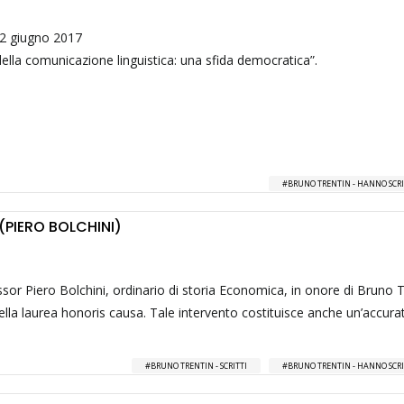
12 giugno 2017
i della comunicazione linguistica: una sfida democratica”.
BRUNO TRENTIN - HANNO SCRI
 (PIERO BOLCHINI)
sor Piero Bolchini, ordinario di storia Economica, in onore di Bruno Tr
lla laurea honoris causa. Tale intervento costituisce anche un’accura
BRUNO TRENTIN - SCRITTI
BRUNO TRENTIN - HANNO SCRI