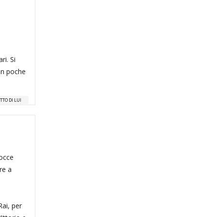
i. Si
con poche
TTO DI LUI
rocce
re a
Rai, per