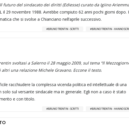
Il futuro del sindacato dei diritti (Ediesse) curato da Igiino Ariemma
IL il 29 novembre 1988. Avrebbe compiuto 62 anni pochi giorni dopo. I
atica che si svolse a Chianciano nell’aprile successivo.
BRUNO TRENTIN - SCRITTI
BRUNO TRENTIN - HANNO SCRI
rentin svoltasi a Salerno il 28 maggio 2009, sul tema “Il Mezzogiorn
i altri una relazione Michele Gravano. Eccone il testo.
ile racchiudere la complessa vicenda politica ed intellettuale di una
n solo sul versante sindacale ma in generale. Egli non a caso è stato
merito e con titolo.
BRUNO TRENTIN - SCRITTI
BRUNO TRENTIN - HANNO SCRI
ATO