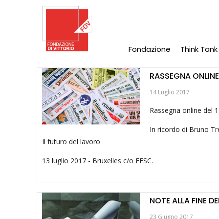
Salta
al
contenuto
principale
Fondazione
Think Tank
Main
Navigation
RASSEGNA ONLINE 
14 Luglio 2017
Rassegna online del 1
In ricordo di Bruno Tr
Il futuro del lavoro
13 luglio 2017 - Bruxelles c/o EESC.
NOTE ALLA FINE D
23 Giugno 2017