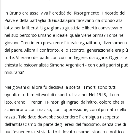
In Bruno era assai viva l' eredità del Risorgimento. Il ricordo del
Piave e della battaglia di Guadalajara facevano da sfondo alla
lotta per la libertà. Uguaglianza giustizia e libertà convivevano
nel suo percorso umano e ideale: quale viene prima? Forse nel
giovane Trentin era prevalente l' ideale egualitario, diversamente
dal padre. Allora il confronto, e lo scontro, generazionale era più
forte. Vi erano dei padri con cui confliggere, dialogare. Oggi -si è
chiesta la psicoanalista Simona Argentieri - con quali padri si può
misurarsi?
Nei giovani di allora fu decisiva la scelta. I morti sono tutti
uguali, e tutti meritevoli di rispetto. I vivi no. Nel 1943, da un
lato, erano i Trentin, i Pintor, gli Ingrao; dall’altro, coloro che si
schierarono con i nazisti, con l'oppressione, con il primato della
razza . Tale dato dovrebbe sottendere l' ambigua riscoperta
dell’antifascismo da parte degli eredi del fascismo, senza che di
quell’esperienza si sia fatto il dovuto esame, storico e politico.