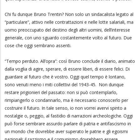
Chi fu dunque Bruno Trentin? Non solo un sindacalista legato al
“particulare”, attivo nelle contrattazioni e nelle lotte salariali, ma
uomo preoccupato del destino degli altri uomini, dell’interesse
generale, con uno sguardo costantemente volto al futuro. Due
cose che oggi sembrano assenti.
“Tempo perduto. All’opra”: così Bruno conclude il diario, animato
dalla voglia di agire, sperare, di essere liberi, di essere felici. Di
guardare al futuro che è vostro. Oggi quel tempo è lontano,
sono venuti meno i miti collettivi del 1943-45. Non dunque
restare prigionieri del passato: non si può contemplarlo,
rimpiangerlo o condannarlo, ma è necessario conoscerlo per
costruire il futuro. In tale senso, io non vorrei avervi spinto a
nostalgie o, peggio, al fastidio di narrazioni archeologiche. Oggi
può forse sembrare assurdo parlare di patria e antifascismo in
un mondo che dovrebbe aver superato le patrie e gli egoismi
nazionali; il razzismo e il comunismo dovrebbero essere