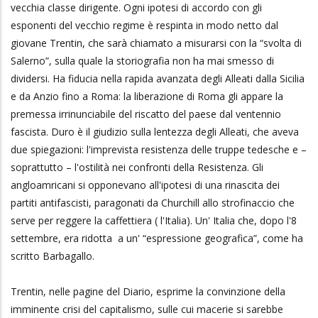
vecchia classe dirigente. Ogni ipotesi di accordo con gli
esponenti del vecchio regime è respinta in modo netto dal
giovane Trentin, che sarà chiamato a misurarsi con la “svolta di
Salerno”, sulla quale la storiografia non ha mai smesso di
dividersi. Ha fiducia nella rapida avanzata degli Alleati dalla Sicilia
e da Anzio fino a Roma: la liberazione di Roma gli appare la
premessa irrinunciabile del riscatto del paese dal ventennio
fascista. Duro è il giudizio sulla lentezza degli Alleati, che aveva
due spiegazioni: l'imprevista resistenza delle truppe tedesche e –
soprattutto – l'ostilità nei confronti della Resistenza. Gli
angloamricani si opponevano all'ipotesi di una rinascita dei
partiti antifascisti, paragonati da Churchill allo strofinaccio che
serve per reggere la caffettiera ( l'Italia). Un' Italia che, dopo l'8
settembre, era ridotta a un' “espressione geografica”, come ha
scritto Barbagallo.
Trentin, nelle pagine del Diario, esprime la convinzione della
imminente crisi del capitalismo, sulle cui macerie si sarebbe