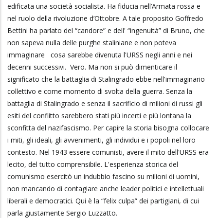
edificata una società socialista. Ha fiducia nell’Armata rossa e
nel ruolo della rivoluzione d’Ottobre. A tale proposito Goffredo
Bettini ha parlato del “candore” e dell' “ingenuità” di Bruno, che
non sapeva nulla delle purghe staliniane e non poteva
immaginare cosa sarebbe divenuta l'URSS negli anni e nei
decenni successivi. Vero. Ma non si può dimenticare il
significato che la battaglia di Stalingrado ebbe nell'immaginario
collettivo e come momento di svolta della guerra. Senza la
battaglia di Stalingrado e senza il sacrificio di milioni di russi gli
esiti del conflitto sarebbero stati più incerti e più lontana la
sconfitta del nazifascismo. Per capire la storia bisogna collocare
i miti, gli ideali, gli avvenimenti, gli individui e i popoli nel loro
contesto. Nel 1943 essere comunisti, avere il mito dell'URSS era
lecito, del tutto comprensibile. L'esperienza storica del
comunismo esercitò un indubbio fascino su milioni di uomini,
non mancando di contagiare anche leader politici e intellettuali
liberali e democratici. Qui è la “felix culpa” dei partigiani, di cui
parla giustamente Sergio Luzzatto.