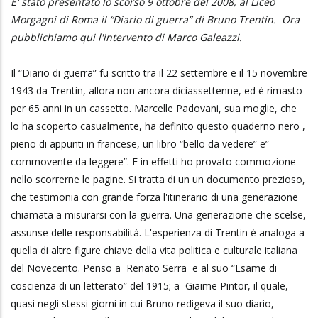
E' stato presentato lo scorso 9 ottobre del 2008, al Liceo
Morgagni di Roma il “Diario di guerra” di Bruno Trentin. Ora
pubblichiamo qui l'intervento di Marco Galeazzi.
Il “Diario di guerra” fu scritto tra il 22 settembre e il 15 novembre
1943 da Trentin, allora non ancora diciassettenne, ed è rimasto
per 65 anni in un cassetto. Marcelle Padovani, sua moglie, che
lo ha scoperto casualmente, ha definito questo quaderno nero ,
pieno di appunti in francese, un libro “bello da vedere” e”
commovente da leggere”. E in effetti ho provato commozione
nello scorrerne le pagine. Si tratta di un un documento prezioso,
che testimonia con grande forza l'itinerario di una generazione
chiamata a misurarsi con la guerra. Una generazione che scelse,
assunse delle responsabilità. L'esperienza di Trentin è analoga a
quella di altre figure chiave della vita politica e culturale italiana
del Novecento. Penso a Renato Serra e al suo “Esame di
coscienza di un letterato” del 1915; a Giaime Pintor, il quale,
quasi negli stessi giorni in cui Bruno redigeva il suo diario,