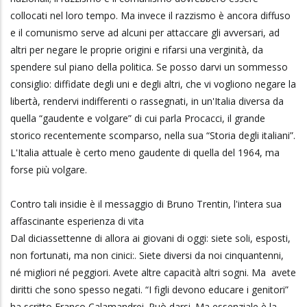
collocati nel loro tempo. Ma invece il razzismo è ancora diffuso
e il comunismo serve ad alcuni per attaccare gli avversari, ad
altri per negare le proprie origini e rifarsi una verginità, da
spendere sul piano della politica. Se posso darvi un sommesso
consiglio: diffidate degli uni e degli altri, che vi vogliono negare la
libertà, rendervi indifferenti o rassegnati, in un'Italia diversa da
quella “gaudente e volgare” di cui parla Procacci, il grande
storico recentemente scomparso, nella sua “Storia degli italiani”.
L'Italia attuale è certo meno gaudente di quella del 1964, ma
forse più volgare.
Contro tali insidie è il messaggio di Bruno Trentin, l'intera sua
affascinante esperienza di vita
Dal diciassettenne di allora ai giovani di oggi: siete soli, esposti,
non fortunati, ma non cinici:. Siete diversi da noi cinquantenni,
né migliori né peggiori. Avete altre capacità altri sogni. Ma avete
diritti che sono spesso negati. “I figli devono educare i genitori”
ha scritto Franco Calamandrei. Può darsi. Ma essenziale è la