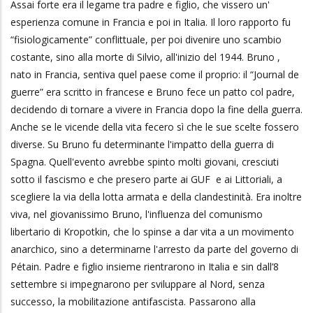
Assai forte era il legame tra padre e figlio, che vissero un'
esperienza comune in Francia e poi in Italia. Il loro rapporto fu
“fisiologicamente” conflittuale, per poi divenire uno scambio
costante, sino alla morte di Silvio, all'inizio del 1944. Bruno ,
nato in Francia, sentiva quel paese come il proprio: il “Journal de
guerre” era scritto in francese e Bruno fece un patto col padre,
decidendo di tornare a vivere in Francia dopo la fine della guerra.
Anche se le vicende della vita fecero sì che le sue scelte fossero
diverse. Su Bruno fu determinante l'impatto della guerra di
Spagna. Quell'evento avrebbe spinto molti giovani, cresciuti
sotto il fascismo e che presero parte ai GUF e ai Littoriali, a
scegliere la via della lotta armata e della clandestinità. Era inoltre
viva, nel giovanissimo Bruno, l'influenza del comunismo
libertario di Kropotkin, che lo spinse a dar vita a un movimento
anarchico, sino a determinarne l'arresto da parte del governo di
Pétain. Padre e figlio insieme rientrarono in Italia e sin dall’8
settembre si impegnarono per sviluppare al Nord, senza
successo, la mobilitazione antifascista. Passarono alla