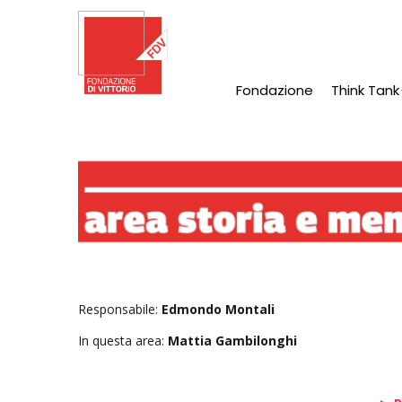
Salta
al
contenuto
principale
Fondazione
Think Tank
Main
Navigation
Responsabile:
Edmondo Montali
In questa area:
Mattia Gambilonghi