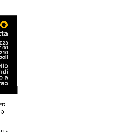
ED
AO
ltimo