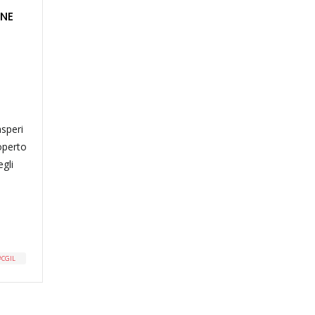
ONE
speri
coperto
gli
CGIL