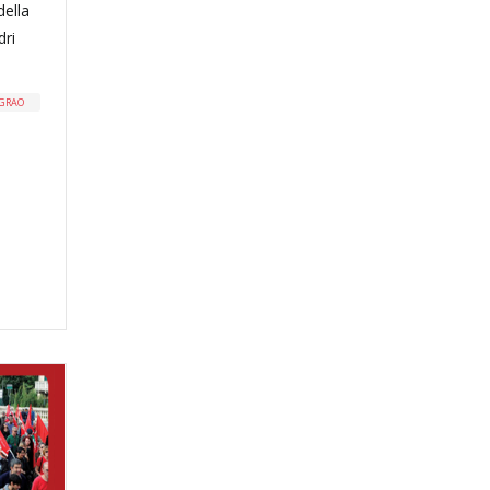
della
dri
GRAO