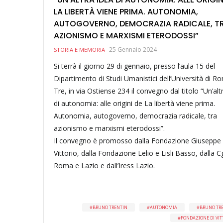
LA LIBERTÀ VIENE PRIMA. AUTONOMIA,
AUTOGOVERNO, DEMOCRAZIA RADICALE, T
AZIONISMO E MARXISMI ETERODOSSI”
25 Gennaio 2024
STORIA E MEMORIA
Si terrà il giorno 29 di gennaio, presso l’aula 15 del
Dipartimento di Studi Umanistici dell’Università di R
Tre, in via Ostiense 234 il convegno dal titolo “Un’alt
di autonomia: alle origini de La libertà viene prima.
Autonomia, autogoverno, democrazia radicale, tra
azionismo e marxismi eterodossi”.
Il convegno è promosso dalla Fondazione Giuseppe
Vittorio, dalla Fondazione Lelio e Lisli Basso, dalla Cg
Roma e Lazio e dall’Iress Lazio.
BRUNO TRENTIN
AUTONOMIA
BRUNO TR
FONDAZIONE DI VIT