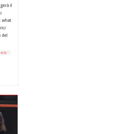
gerà il
o
: what
rici
a del
CES