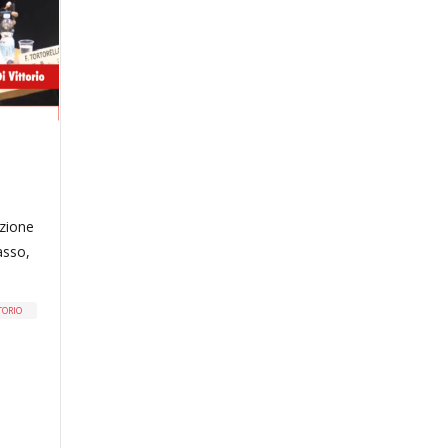
azione
asso,
TORIO