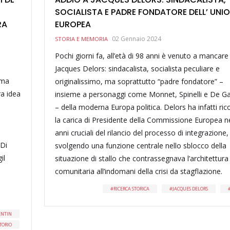
SOCIALISTA E PADRE FONDATORE DELL’ UNI
RA
EUROPEA
02 Gennaio 2024
STORIA E MEMORIA
Pochi giorni fa, all’età di 98 anni è venuto a mancare
Jacques Delors: sindacalista, socialista peculiare e
oma
originalissimo, ma soprattutto “padre fondatore” –
ra idea
insieme a personaggi come Monnet, Spinelli e De Ga
– della moderna Europa politica. Delors ha infatti ri
la carica di Presidente della Commissione Europea ne
anni cruciali del rilancio del processo di integrazione,
 Di
svolgendo una funzione centrale nello sblocco della
il
situazione di stallo che contrassegnava l’architettura
comunitaria all’indomani della crisi da stagflazione.
RICERCA STORICA
JACQUES DELORS
ENTIN
TORIO