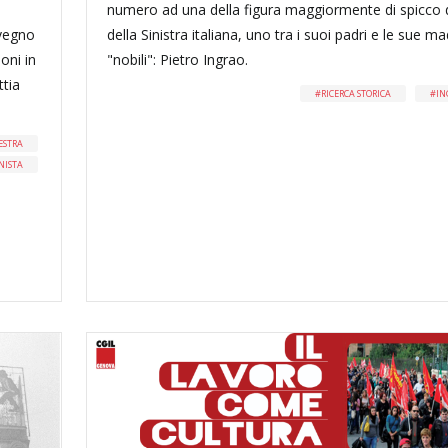
numero ad una della figura maggiormente di spicco 
nvegno
della Sinistra italiana, uno tra i suoi padri e le sue ma
ioni in
"nobili": Pietro Ingrao.
ttia
RICERCA STORICA
IN
ESTRA
NISTA