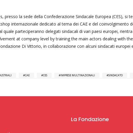
es, presso la sede della Confederazione Sindacale Europea (CES), si te
rkshop internazionale dedicato al tema dei CAE e del coinvolgimento d
al quale parteciperanno delegati sindacali di vari paesi europei, rientra
lvement at company level by training the main actors dealing with the
ndazione Di Vittorio, in collaborazione con alcuni sindacati europei 
DUSTRIALI
CAE
CES
IMPRESE MULTINAZIONALI
SINDACATO
La Fondazione