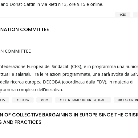
o Donat-Cattin in Via Rieti n.13, ore 9.15 e online.
CES
INATION COMMITTEE
ON COMMITTEE
Confederazione Europea dei Sindacati (CES), è in programma una riunio
tuali e salariali. Fra le relazioni programmate, una sarà svolta da Sal
ti della ricerca europea DECOBA (coordinata dalla FDV), in materia di
gramma completo dell'iniziativa.
CES
DECOBA
FDV
DECENTRAMENTO CONTRATTUALE
RELAZIONI I
 OF COLLECTIVE BARGAINING IN EUROPE SINCE THE CRISI
S AND PRACTICES