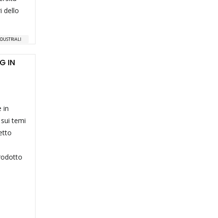
i dello
NDUSTRIALI
G IN
 in
 sui temi
etto
trodotto