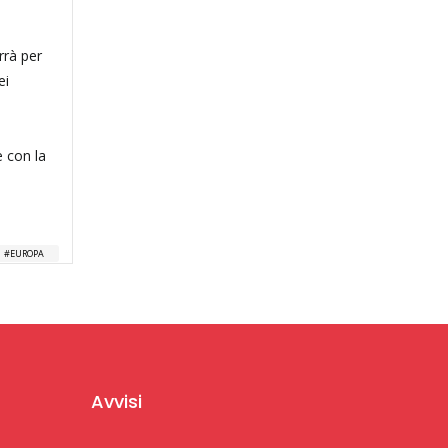
rrà per
ei
e con la
EUROPA
Avvisi