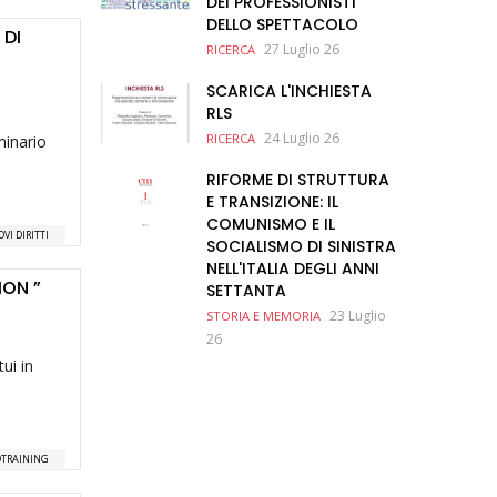
DEI PROFESSIONISTI
DELLO SPETTACOLO
 DI
27 Luglio 26
RICERCA
SCARICA L'INCHIESTA
RLS
24 Luglio 26
RICERCA
minario
RIFORME DI STRUTTURA
E TRANSIZIONE: IL
COMUNISMO E IL
VI DIRITTI
SOCIALISMO DI SINISTRA
NELL'ITALIA DEGLI ANNI
ION ”
SETTANTA
23 Luglio
STORIA E MEMORIA
26
ui in
TRAINING