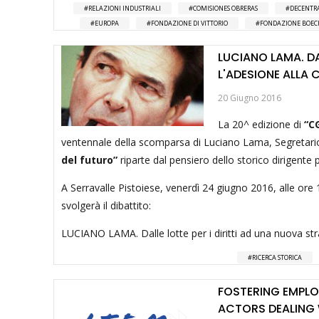
RELAZIONI INDUSTRIALI
COMISIONES OBRERAS
DECENTR
EUROPA
FONDAZIONE DI VITTORIO
FONDAZIONE BOEC
LUCIANO LAMA. DA
L'ADESIONE ALLA 
20 Giugno 2016
La 20^ edizione di
“CG
ventennale della scomparsa di Luciano Lama, Segretario
del futuro”
riparte dal pensiero dello storico dirigente p
A Serravalle Pistoiese, venerdì 24 giugno 2016, alle ore 
svolgerà il dibattito:
LUCIANO LAMA. Dalle lotte per i diritti ad una nuova str
RICERCA STORICA
FOSTERING EMPLO
ACTORS DEALING 