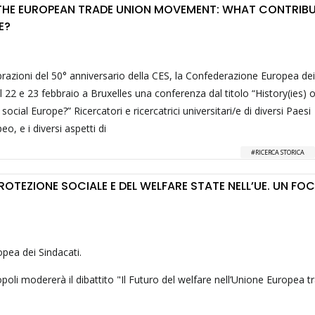
 THE EUROPEAN TRADE UNION MOVEMENT: WHAT CONTRIB
E?
brazioni del 50° anniversario della CES, la Confederazione Europea dei
il 22 e 23 febbraio a Bruxelles una conferenza dal titolo “History(ies) 
al Europe?” Ricercatori e ricercatrici universitari/e di diversi Paesi
, e i diversi aspetti di
RICERCA STORICA
PROTEZIONE SOCIALE E DEL WELFARE STATE NELL’UE. UN FO
pea dei Sindacati.
poli modererà il dibattito "Il Futuro del welfare nell’Unione Europea tr