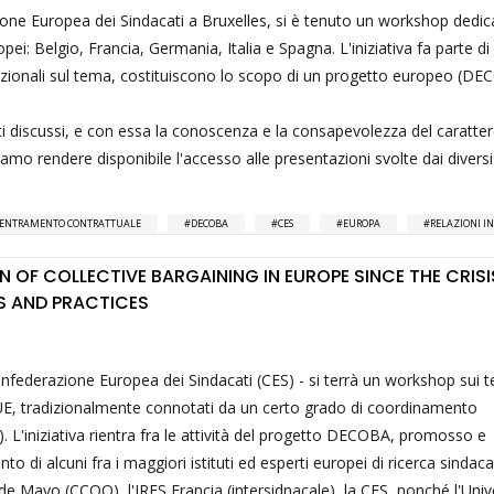
one Europea dei Sindacati a Bruxelles, si è tenuto un workshop dedic
i: Belgio, Francia, Germania, Italia e Spagna. L'iniziativa fa parte di 
 nazionali sul tema, costituiscono lo scopo di un progetto europeo (DE
uti discussi, e con essa la conoscenza e la consapevolezza del caratte
amo rendere disponibile l'accesso alle presentazioni svolte dai diversi 
ENTRAMENTO CONTRATTUALE
DECOBA
CES
EUROPA
RELAZIONI I
 OF COLLECTIVE BARGAINING IN EUROPE SINCE THE CRISI
S AND PRACTICES
onfederazione Europea dei Sindacati (CES) - si terrà un workshop sui t
'UE, tradizionalmente connotati da un certo grado di coordinamento
). L'iniziativa rientra fra le attività del progetto DECOBA, promosso e
 di alcuni fra i maggiori istituti ed esperti europei di ricerca sindacal
 Mayo (CCOO), l'IRES Francia (intersidnacale), la CES, nonché l'Univ