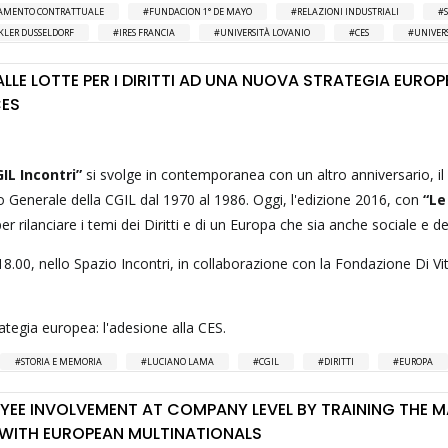
AMENTO CONTRATTUALE
FUNDACION 1° DE MAYO
RELAZIONI INDUSTRIALI
KLER DUSSELDORF
IRES FRANCIA
UNIVERSITÀ LOVANIO
CES
UNIVER
LLE LOTTE PER I DIRITTI AD UNA NUOVA STRATEGIA EUROP
CES
IL Incontri”
si svolge in contemporanea con un altro anniversario, il
 Generale della CGIL dal 1970 al 1986. Oggi, l'edizione 2016, con
“Le
er rilanciare i temi dei Diritti e di un Europa che sia anche sociale e de
18.00, nello Spazio Incontri, in collaborazione con la Fondazione Di Vit
ategia europea: l'adesione alla CES.
STORIA E MEMORIA
LUCIANO LAMA
CGIL
DIRITTI
EUROPA
YEE INVOLVEMENT AT COMPANY LEVEL BY TRAINING THE M
WITH EUROPEAN MULTINATIONALS