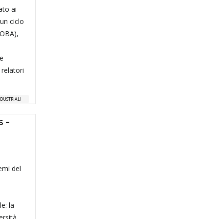
ato ai
un ciclo
COBA),
re
relatori
NDUSTRIALI
S -
emi del
e: la
ersità