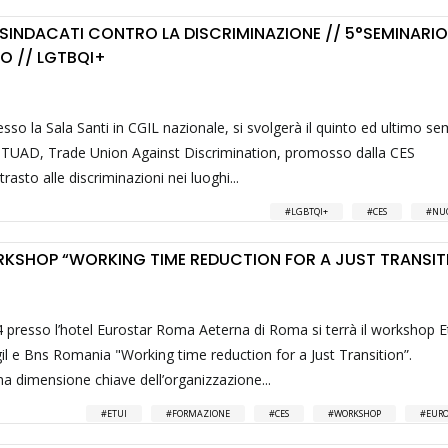
SINDACATI CONTRO LA DISCRIMINAZIONE // 5°SEMINARIO
O // LGTBQI+
resso la Sala Santi in CGIL nazionale, si svolgerà il quinto ed ultimo se
 TUAD, Trade Union Against Discrimination, promosso dalla CES
asto alle discriminazioni nei luoghi...
LGBTQI+
CES
NUO
KSHOP “WORKING TIME REDUCTION FOR A JUST TRANSIT
4 presso l’hotel Eurostar Roma Aeterna di Roma si terrà il workshop Et
il e Bns Romania "Working time reduction for a Just Transition”.
na dimensione chiave dell’organizzazione...
ETUI
FORMAZIONE
CES
WORKSHOP
EURO