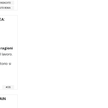
SINDACATO
SITÀ ROMA
EA:
 ragioni
l lavoro.
torio si
CES
AIN