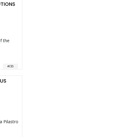
UTIONS
of the
CES
CUS
a Pilastro