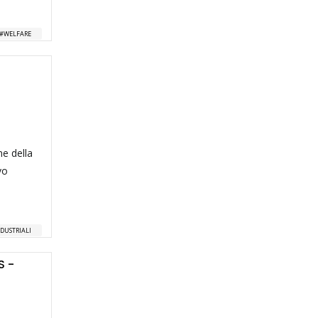
WELFARE
ne della
vo
NDUSTRIALI
S -