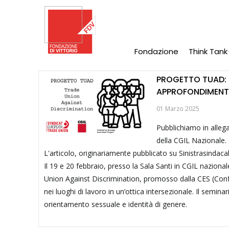
Salta
al
contenuto
principale
Fondazione
Think Tank
Main
Navigation
PROGETTO TUAD: 
APPROFONDIMENT
01 Marzo 2025
Pubblichiamo in allegat
della CGIL Nazionale.
L'articolo, originariamente pubblicato su Sinistrasindacale
Il 19 e 20 febbraio, presso la Sala Santi in CGIL nazion
Union Against Discrimination, promosso dalla CES (Confe
nei luoghi di lavoro in un’ottica intersezionale. Il semina
orientamento sessuale e identità di genere.