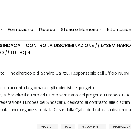
Formazione
Ricerca
Storia e Memoria
Internazio
SINDACATI CONTRO LA DISCRIMINAZIONE // 5°SEMINARIO
O // LGTBQI+
o il link all'articolo di Sandro Gallittu, Responsabile dell'Ufficio Nuovi D
.it, racconta la giornata e gli obiettivi del progetto.
ale, si è svolto il quinto ed ultimo seminario del progetto Europeo TUA
derazione Europea dei Sindacati), dedicato al contrasto alle discrimi
rio italiano, organizzato dalla Ces e dalla Cgil è dedicato alla discrimin
LGBTQI+
CES
NUOVI DIRITTI
FORMAZIONE