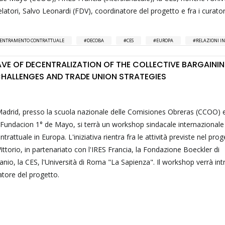
latori, Salvo Leonardi (FDV), coordinatore del progetto e fra i curator
ENTRAMENTO CONTRATTUALE
DECOBA
CES
EUROPA
RELAZIONI I
VE OF DECENTRALIZATION OF THE COLLECTIVE BARGAININ
CHALLENGES AND TRADE UNION STRATEGIES
 Madrid, presso la scuola nazionale delle Comisiones Obreras (CCOO) e
 Fundacion 1° de Mayo, si terrà un workshop sindacale internazionale
attuale in Europa. L'iniziativa rientra fra le attività previste nel prog
orio, in partenariato con l'IRES Francia, la Fondazione Boeckler di
anio, la CES, l'Università di Roma "La Sapienza". Il workshop verrà in
tore del progetto.