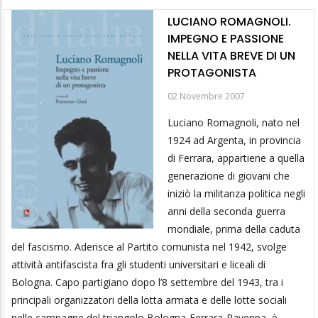
LUCIANO ROMAGNOLI.
IMPEGNO E PASSIONE
NELLA VITA BREVE DI UN
PROTAGONISTA
02 Novembre 2007
Luciano Romagnoli, nato nel
1924 ad Argenta, in provincia
di Ferrara, appartiene a quella
generazione di giovani che
iniziò la militanza politica negli
anni della seconda guerra
mondiale, prima della caduta
del fascismo. Aderisce al Partito comunista nel 1942, svolge
attività antifascista fra gli studenti universitari e liceali di
Bologna. Capo partigiano dopo l’8 settembre del 1943, tra i
principali organizzatori della lotta armata e delle lotte sociali
nelle campagne del triangolo Bologna-Ferrara-Ravenna, è