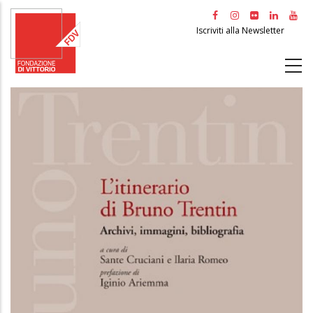
Salta
al
Iscriviti alla Newsletter
contenuto
principale