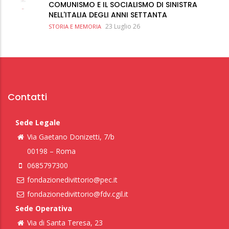
COMUNISMO E IL SOCIALISMO DI SINISTRA
NELL'ITALIA DEGLI ANNI SETTANTA
23 Luglio 26
STORIA E MEMORIA
Contatti
Sede Legale
Via Gaetano Donizetti, 7/b
00198 – Roma
0685797300
fondazionedivittorio@pec.it
fondazionedivittorio@fdv.cgil.it
Sede Operativa
Via di Santa Teresa, 23