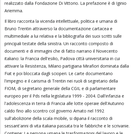
realizzato dalla Fondazione Di Vittorio. La prefazione è di Iginio
Ariemma.
Il libro racconta la vicenda intellettuale, politica e umana di
Bruno Trentin attraverso la documentazione cartacea e
multimediale a lui relativa e la bibliografia dei suoi scritti sulle
principali testate della sinistra. Un racconto composto di
documenti e di immagini che di fatto narrano il Novecento
italiano: la Francia dell'esilio, Padova città universitaria in cui
attivare la Resistenza, Milano partigiana Mirafiori dominata dalla
Fiat e poi bloccata dagli scioperi. Le carte documentano
l'impegno e il carisma di Trentin nei ruoli di segretario della
FIOM, di segretario generale della CGIL e di parlamentare
europeo per il Pds nella legislatura 1999 - 2004. Dall'infanzia e
l'adolescenza in terra di Francia alle lotte operaie dell'Autunno
caldo fino allo scontro col governo Amato nel 1992
sull'abolizione della scala mobile, si dipana il racconto di
sessant'anni di vita italiana passata tra le fabbriche e le scrivanie.
Contiene: La persona umana le trasformazioni del lavoro e le